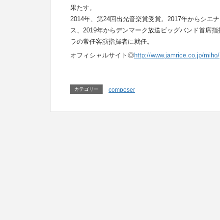
果たす。
2014年、第24回出光音楽賞受賞。2017年から
ス、2019年からデンマーク放送ビッグバンド首席指
ラの常任客演指揮者に就任。
オフィシャルサイト◎
http://www.jamrice.co.jp/miho/
カテゴリー
composer