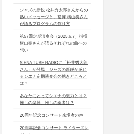
ジャズの新鋭 松井秀太郎さんからの
熱いメッセージと、指揮 横山奏さん
が語るプログラムの作り方
第57回定期演奏会（2025.6.7）指揮
横山奏さんが語るそれぞれの曲への
想い
SIENA TUBE RADIOに「松井秀太郎
さん」が登場！ジャズの新鋭が感じ
るシエナ定期演奏会の聴きどころと
は？
あなたにとってシエナの魅力とは？
推しの楽器、推しの奏者は？
20周年記念コンサート来場者の声
20周年記念コンサート ライターズレ