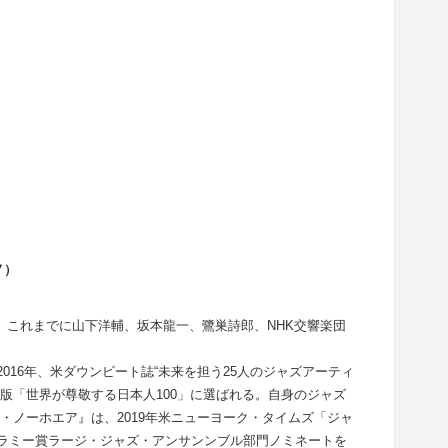
ノ）
。これまでに山下洋輔、坂本龍一、鷺巣詩郎、NHK交響楽団
2016年、米ダウンビート誌“未来を担う25人のジャズアーティ
本版「世界が尊敬する日本人100」に選ばれる。自身のジャズ
・イン・ノーホエア』は、2019年米ニューヨーク・タイムズ「ジャ
グラミー賞ラージ・ジャズ・アンサンンブル部門ノミネートを