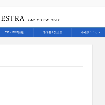
CD・DVD情報
指揮者＆楽団員
小編成ユニット