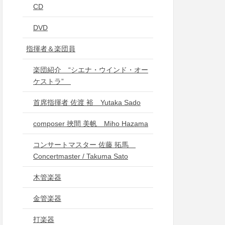
CD
DVD
指揮者＆楽団員
楽団紹介 “シエナ・ウインド・オー
ケストラ”
首席指揮者 佐渡 裕 Yutaka Sado
composer 挾間 美帆 Miho Hazama
コンサートマスター 佐藤 拓馬
Concertmaster / Takuma Sato
木管楽器
金管楽器
打楽器