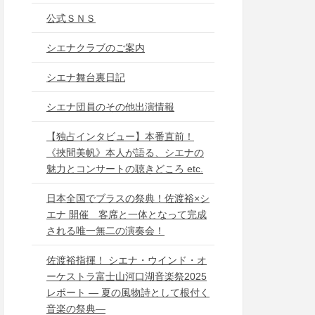
公式ＳＮＳ
シエナクラブのご案内
シエナ舞台裏日記
シエナ団員のその他出演情報
【独占インタビュー】本番直前！
《挾間美帆》本人が語る、シエナの
魅力とコンサートの聴きどころ etc.
日本全国でブラスの祭典！佐渡裕×シ
エナ 開催 客席と一体となって完成
される唯一無二の演奏会！
佐渡裕指揮！ シエナ・ウインド・オ
ーケストラ富士山河口湖音楽祭2025
レポート ― 夏の風物詩として根付く
音楽の祭典―