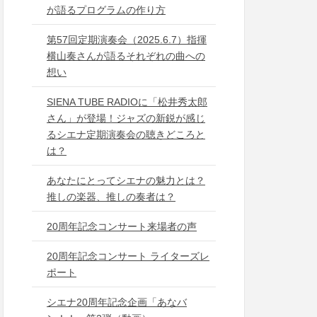
が語るプログラムの作り方
第57回定期演奏会（2025.6.7）指揮
横山奏さんが語るそれぞれの曲への
想い
SIENA TUBE RADIOに「松井秀太郎
さん」が登場！ジャズの新鋭が感じ
るシエナ定期演奏会の聴きどころと
は？
あなたにとってシエナの魅力とは？
推しの楽器、推しの奏者は？
20周年記念コンサート来場者の声
20周年記念コンサート ライターズレ
ポート
シエナ20周年記念企画「あなバ