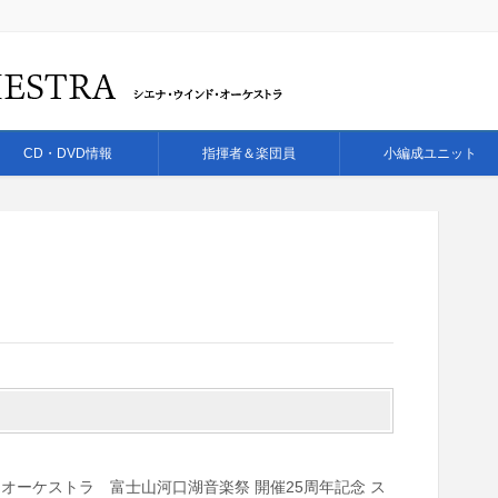
CD・DVD情報
指揮者＆楽団員
小編成ユニット
ド・オーケストラ 富士山河口湖音楽祭 開催25周年記念 ス