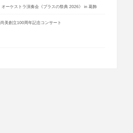
ド・オーケストラ演奏会《ブラスの祭典 2026》 in 葛飾
IENA 尚美創立100周年記念コンサート