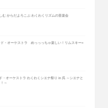
で楽しむ からだよろこぶ わくわくリズムの音楽会
ウインド・オーケストラ めっっっちゃ楽しい！リムスキー=
ンド・オーケストラ わくわくシエナ祭り in 呉 ～シエナと
う！～