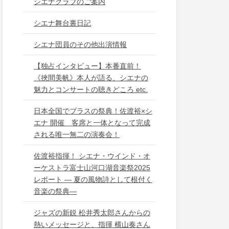
シエナクラブのご案内
シエナ舞台裏日記
シエナ団員のその他出演情報
【独占インタビュー】本番直前！
《挾間美帆》本人が語る、シエナの
魅力とコンサートの聴きどころ etc.
日本全国でブラスの祭典！佐渡裕×シ
エナ 開催 客席と一体となって完成
される唯一無二の演奏会！
佐渡裕指揮！ シエナ・ウインド・オ
ーケストラ富士山河口湖音楽祭2025
レポート ― 夏の風物詩として根付く
音楽の祭典―
ジャズの新鋭 松井秀太郎さんからの
熱いメッセージと、指揮 横山奏さん