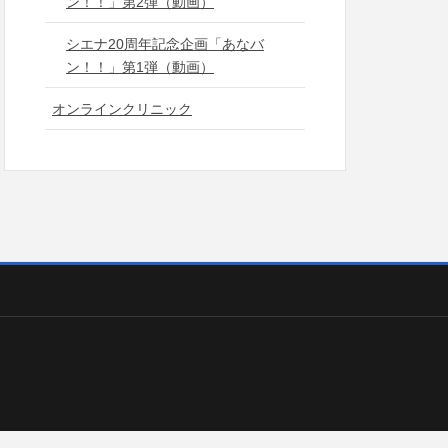
ン！！」第2弾（動画）
シエナ20周年記念企画「あなバ
ン！！」第1弾（動画）
オンラインクリニック