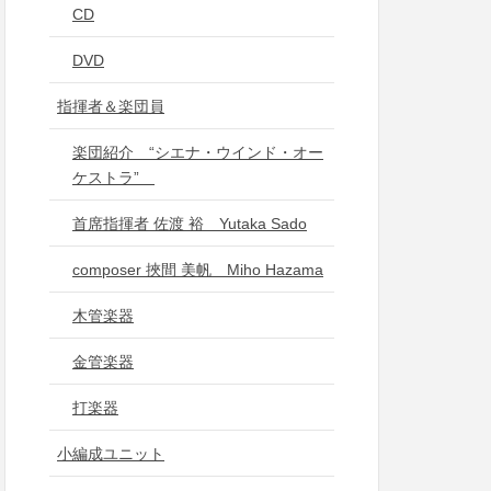
CD
DVD
指揮者＆楽団員
楽団紹介 “シエナ・ウインド・オー
ケストラ”
首席指揮者 佐渡 裕 Yutaka Sado
composer 挾間 美帆 Miho Hazama
木管楽器
金管楽器
打楽器
小編成ユニット