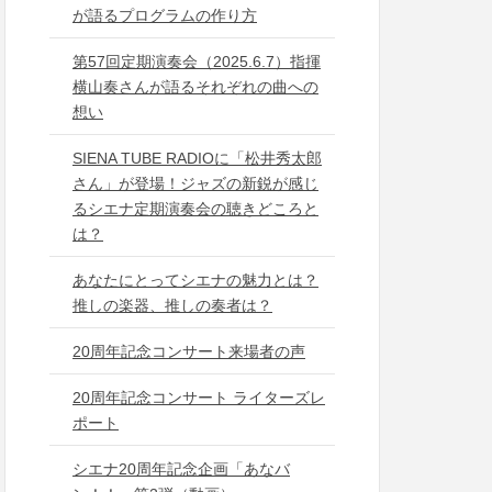
が語るプログラムの作り方
第57回定期演奏会（2025.6.7）指揮
横山奏さんが語るそれぞれの曲への
想い
SIENA TUBE RADIOに「松井秀太郎
さん」が登場！ジャズの新鋭が感じ
るシエナ定期演奏会の聴きどころと
は？
あなたにとってシエナの魅力とは？
推しの楽器、推しの奏者は？
20周年記念コンサート来場者の声
20周年記念コンサート ライターズレ
ポート
シエナ20周年記念企画「あなバ