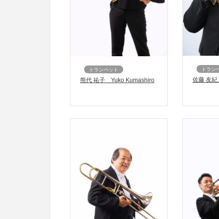
トラン
トランペット
佐藤 友紀 T
熊代 祐子 Yuko Kumashiro