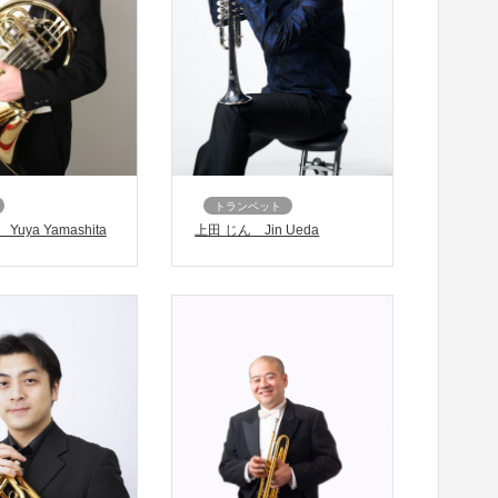
トランペット
上田 じん Jin Ueda
uya Yamashita