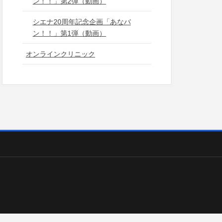
ン！！」第2弾（動画）
シエナ20周年記念企画「あなバ
ン！！」第1弾（動画）
オンラインクリニック