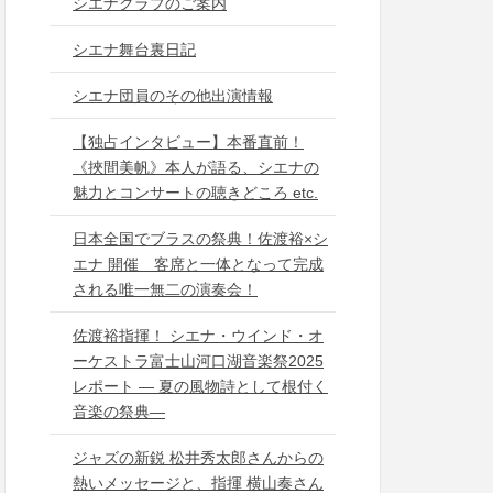
シエナクラブのご案内
シエナ舞台裏日記
シエナ団員のその他出演情報
【独占インタビュー】本番直前！
《挾間美帆》本人が語る、シエナの
魅力とコンサートの聴きどころ etc.
日本全国でブラスの祭典！佐渡裕×シ
エナ 開催 客席と一体となって完成
される唯一無二の演奏会！
佐渡裕指揮！ シエナ・ウインド・オ
ーケストラ富士山河口湖音楽祭2025
レポート ― 夏の風物詩として根付く
音楽の祭典―
ジャズの新鋭 松井秀太郎さんからの
熱いメッセージと、指揮 横山奏さん