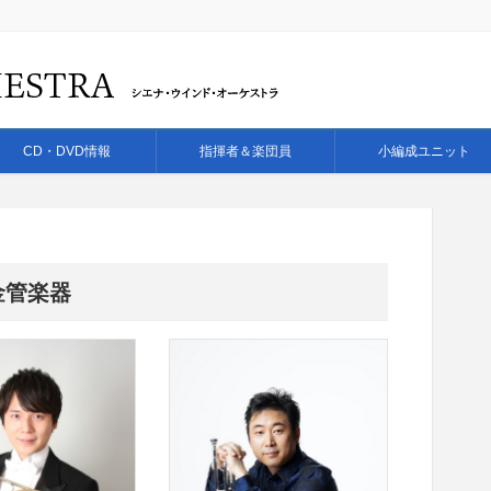
CD・DVD情報
指揮者＆楽団員
小編成ユニット
金管楽器