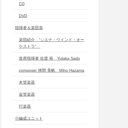
CD
DVD
指揮者＆楽団員
楽団紹介 “シエナ・ウインド・オー
ケストラ”
首席指揮者 佐渡 裕 Yutaka Sado
composer 挾間 美帆 Miho Hazama
木管楽器
金管楽器
打楽器
小編成ユニット