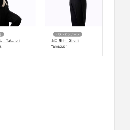
器
バストロンボーン
 Takanori
山口 隼士 Shunji
a
Yamaguchi