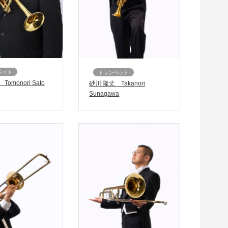
ペット
トランペット
omonori Sato
砂川 隆丈 Takanori
Sunagawa