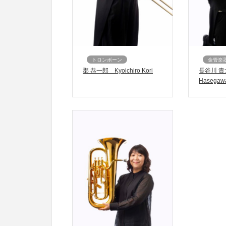
トロンボーン
金管楽
郡 恭一郎 Kyoichiro Kori
長谷川 貴大
Hasegaw