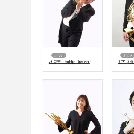
ホルン
ホルン
林 育宏 Ikuhiro Hayashi
山下 裕也 Y