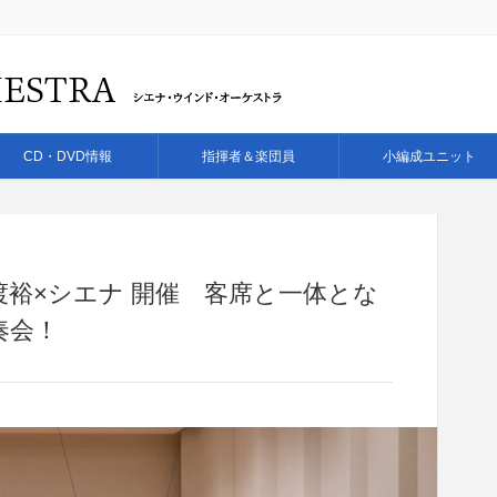
CD・DVD情報
指揮者＆楽団員
小編成ユニット
裕×シエナ 開催 客席と一体とな
奏会！