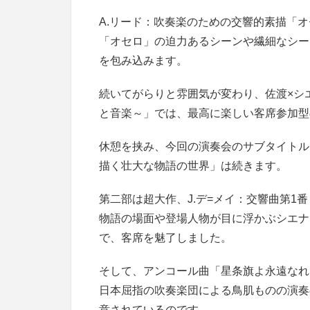
A.リード：吹奏楽のための交響的素描「
「オセロ」の迫力あるシーンや繊細なシー
を包み込みます。
続いてがらりと雰囲気が変わり、佐渡×シ
と音楽～」では、最高に楽しい客席参加型
休憩を挟み、今回の演奏会のサブタイトル
描く壮大な物語の世界」は続きます。
第二部は超大作、J.デ=メイ：交響曲第1
物語の場面や登場人物が目に浮かぶシエナ
で、客席を魅了しました。
そして、アンコール曲「星条旗よ永遠なれ
日本屈指の吹奏楽団による鳥肌ものの演奏
意されているのです。