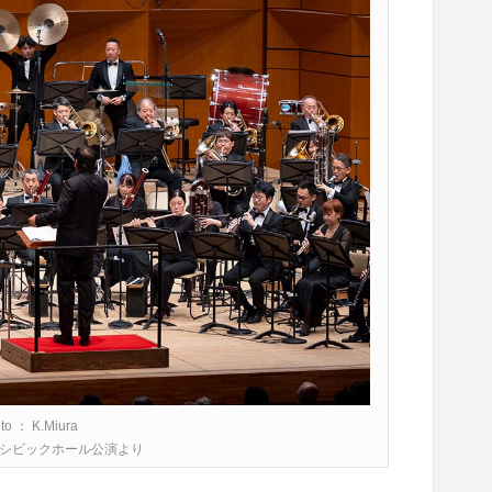
to ： K.Miura
7 文京シビックホール公演より