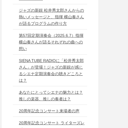
ジャズの新鋭 松井秀太郎さんからの
熱いメッセージと、指揮 横山奏さん
が語るプログラムの作り方
第57回定期演奏会（2025.6.7）指揮
横山奏さんが語るそれぞれの曲への
想い
SIENA TUBE RADIOに「松井秀太郎
さん」が登場！ジャズの新鋭が感じ
るシエナ定期演奏会の聴きどころと
は？
あなたにとってシエナの魅力とは？
推しの楽器、推しの奏者は？
20周年記念コンサート来場者の声
20周年記念コンサート ライターズレ