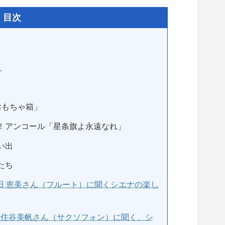
目次
」
おもちゃ箱」
！アンコール「星条旗よ永遠なれ」
い出
たち
田 恵美さん（フルート）に聞くシエナの楽し
演！住谷美帆さん（サクソフォン）に聞く、シ