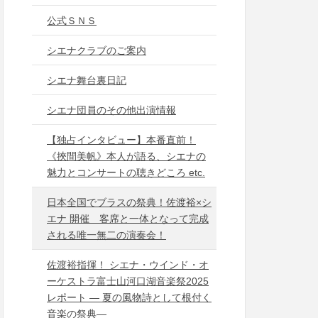
公式ＳＮＳ
シエナクラブのご案内
シエナ舞台裏日記
シエナ団員のその他出演情報
【独占インタビュー】本番直前！
《挾間美帆》本人が語る、シエナの
魅力とコンサートの聴きどころ etc.
日本全国でブラスの祭典！佐渡裕×シ
エナ 開催 客席と一体となって完成
される唯一無二の演奏会！
佐渡裕指揮！ シエナ・ウインド・オ
ーケストラ富士山河口湖音楽祭2025
レポート ― 夏の風物詩として根付く
音楽の祭典―