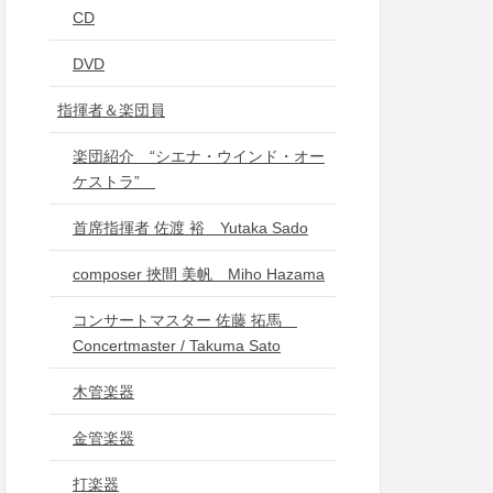
CD
DVD
指揮者＆楽団員
楽団紹介 “シエナ・ウインド・オー
ケストラ”
首席指揮者 佐渡 裕 Yutaka Sado
composer 挾間 美帆 Miho Hazama
コンサートマスター 佐藤 拓馬
Concertmaster / Takuma Sato
木管楽器
金管楽器
打楽器