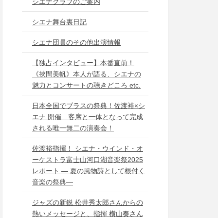
シエナクラブのご案内
シエナ舞台裏日記
シエナ団員のその他出演情報
【独占インタビュー】本番直前！
《挾間美帆》本人が語る、シエナの
魅力とコンサートの聴きどころ etc.
日本全国でブラスの祭典！佐渡裕×シ
エナ 開催 客席と一体となって完成
される唯一無二の演奏会！
佐渡裕指揮！ シエナ・ウインド・オ
ーケストラ富士山河口湖音楽祭2025
レポート ― 夏の風物詩として根付く
音楽の祭典―
ジャズの新鋭 松井秀太郎さんからの
熱いメッセージと、指揮 横山奏さん