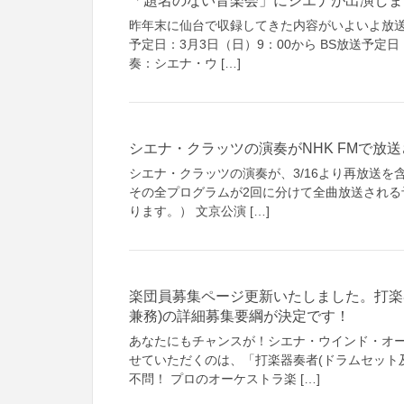
「題名のない音楽会」にシエナが出演しま
昨年末に仙台で収録してきた内容がいよいよ放送
予定日：3月3日（日）9：00から BS放送予定日
奏：シエナ・ウ […]
シエナ・クラッツの演奏がNHK FMで放
シエナ・クラッツの演奏が、3/16より再放送を含
その全プログラムが2回に分けて全曲放送される予
ります。） 文京公演 […]
楽団員募集ページ更新いたしました。打楽
兼務)の詳細募集要綱が決定です！
あなたにもチャンスが！シエナ・ウインド・オー
せていただくのは、「打楽器奏者(ドラムセット及
不問！ プロのオーケストラ楽 […]