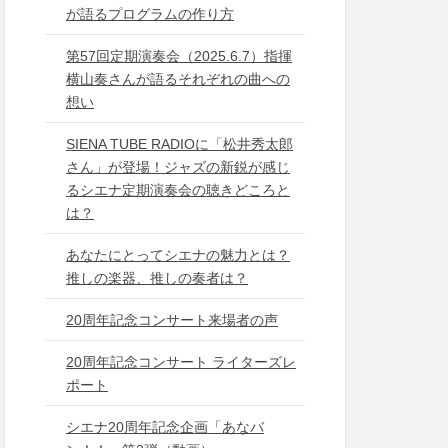
が語るプログラムの作り方
第57回定期演奏会（2025.6.7）指揮
横山奏さんが語るそれぞれの曲への
想い
SIENA TUBE RADIOに「松井秀太郎
さん」が登場！ジャズの新鋭が感じ
るシエナ定期演奏会の聴きどころと
は？
あなたにとってシエナの魅力とは？
推しの楽器、推しの奏者は？
20周年記念コンサート来場者の声
20周年記念コンサート ライターズレ
ポート
シエナ20周年記念企画「あなバ