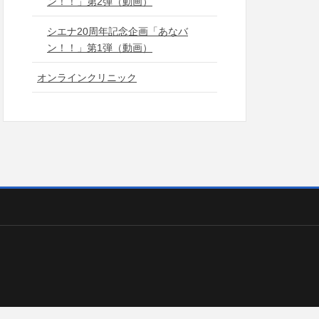
ン！！」第2弾（動画）
シエナ20周年記念企画「あなバ
ン！！」第1弾（動画）
オンラインクリニック