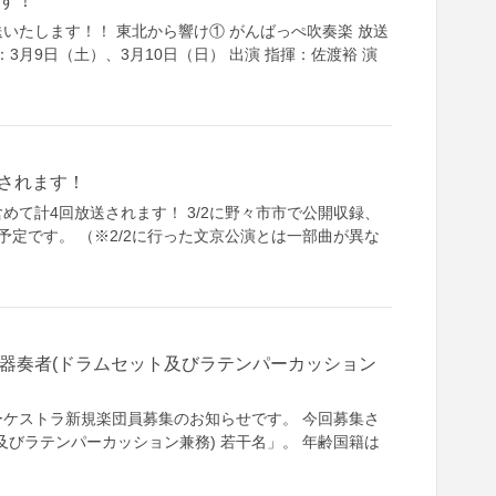
す！
いたします！！ 東北から響け① がんばっぺ吹奏楽 放送
：3月9日（土）、3月10日（日） 出演 指揮：佐渡裕 演
送されます！
めて計4回放送されます！ 3/2に野々市市で公開収録、
定です。 （※2/2に行った文京公演とは一部曲が異な
器奏者(ドラムセット及びラテンパーカッション
ケストラ新規楽団員募集のお知らせです。 今回募集さ
びラテンパーカッション兼務) 若干名」。 年齢国籍は