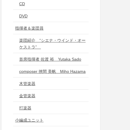
CD
DVD
指揮者＆楽団員
楽団紹介 “シエナ・ウインド・オー
ケストラ”
首席指揮者 佐渡 裕 Yutaka Sado
composer 挾間 美帆 Miho Hazama
木管楽器
金管楽器
打楽器
小編成ユニット