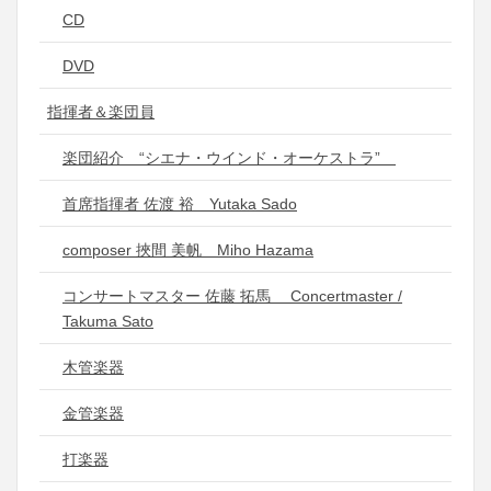
CD
DVD
指揮者＆楽団員
楽団紹介 “シエナ・ウインド・オーケストラ”
首席指揮者 佐渡 裕 Yutaka Sado
composer 挾間 美帆 Miho Hazama
コンサートマスター 佐藤 拓馬 Concertmaster /
Takuma Sato
木管楽器
金管楽器
打楽器