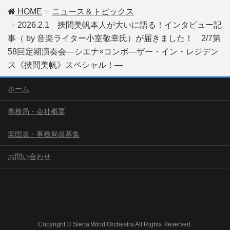
HOME
ニュース＆トピックス
2026.2.1 挾間美帆本人が大いに語る！インタビュー記
事（ by 音楽ライター小室敬幸氏）が届きました！ 2/7第
58回定期演奏会―シエナ×コンボ―ザー・イン・レジデン
ス《挾間美帆》スペシャル！―
ホーム
事務局・会社概要
楽団員・事務局員募集
お問い合わせ
Copyright © Siena Wind Orchestra All Rights Reserved.