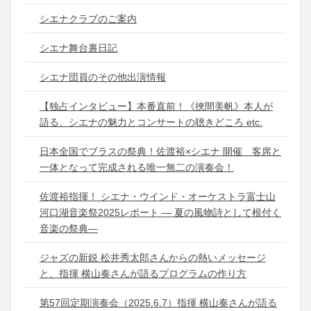
シエナクラブのご案内
シエナ舞台裏日記
シエナ団員のその他出演情報
【独占インタビュー】本番直前！《挾間美帆》本人が
語る、シエナの魅力とコンサートの聴きどころ etc.
日本全国でブラスの祭典！佐渡裕×シエナ 開催 客席と
一体となって完成される唯一無二の演奏会！
佐渡裕指揮！ シエナ・ウインド・オーケストラ富士山
河口湖音楽祭2025レポート ― 夏の風物詩として根付く
音楽の祭典―
ジャズの新鋭 松井秀太郎さんからの熱いメッセージ
と、指揮 横山奏さんが語るプログラムの作り方
第57回定期演奏会（2025.6.7）指揮 横山奏さんが語る