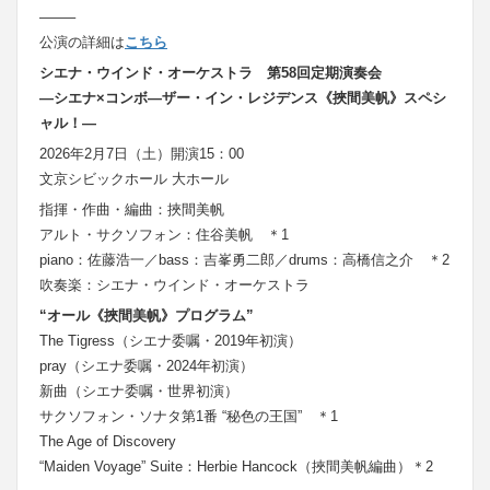
——–
公演の詳細は
こちら
シエナ・ウインド・オーケストラ 第58回定期演奏会
―シエナ×コンボ―ザー・イン・レジデンス《挾間美帆》スペシ
ャル！―
2026年2月7日（土）開演15：00
文京シビックホール 大ホール
指揮・作曲・編曲：挾間美帆
アルト・サクソフォン：住谷美帆 ＊1
piano：佐藤浩一／bass：吉峯勇二郎／drums：高橋信之介 ＊2
吹奏楽：シエナ・ウインド・オーケストラ
“オール《挾間美帆》プログラム”
The Tigress（シエナ委嘱・2019年初演）
pray（シエナ委嘱・2024年初演）
新曲（シエナ委嘱・世界初演）
サクソフォン・ソナタ第1番 “秘色の王国” ＊1
The Age of Discovery
“Maiden Voyage” Suite：Herbie Hancock（挾間美帆編曲）＊2