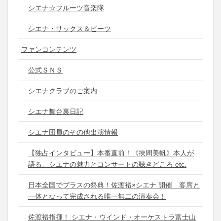
シエナ☆フルーツ音楽隊
シエナ・サックス＆ビーツ
ファンコンテンツ
公式ＳＮＳ
シエナクラブのご案内
シエナ舞台裏日記
シエナ団員のその他出演情報
【独占インタビュー】本番直前！《挾間美帆》本人が
語る、シエナの魅力とコンサートの聴きどころ etc.
日本全国でブラスの祭典！佐渡裕×シエナ 開催 客席と
一体となって完成される唯一無二の演奏会！
佐渡裕指揮！ シエナ・ウインド・オーケストラ富士山