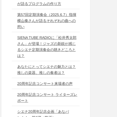
が語るプログラムの作り方
第57回定期演奏会（2025.6.7）指揮
横山奏さんが語るそれぞれの曲への
想い
SIENA TUBE RADIOに「松井秀太郎
さん」が登場！ジャズの新鋭が感じ
るシエナ定期演奏会の聴きどころと
は？
あなたにとってシエナの魅力とは？
推しの楽器、推しの奏者は？
20周年記念コンサート来場者の声
20周年記念コンサート ライターズレ
ポート
シエナ20周年記念企画「あなバ