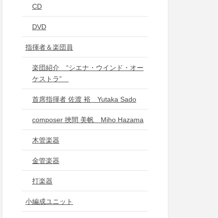
CD
DVD
指揮者＆楽団員
楽団紹介 “シエナ・ウインド・オー
ケストラ”
首席指揮者 佐渡 裕 Yutaka Sado
composer 挾間 美帆 Miho Hazama
木管楽器
金管楽器
打楽器
小編成ユニット