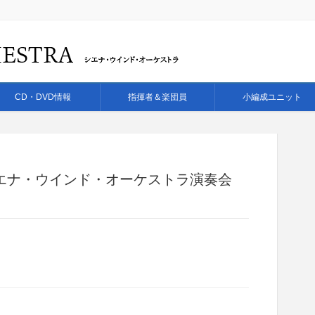
CD・DVD情報
指揮者＆楽団員
小編成ユニット
揮 シエナ・ウインド・オーケストラ演奏会