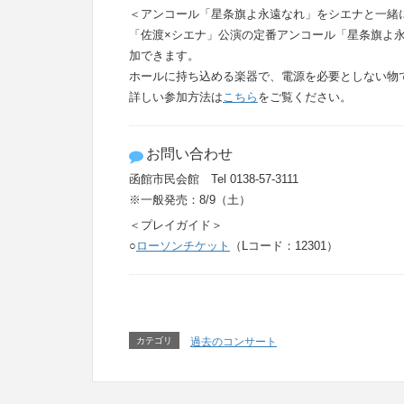
＜アンコール「星条旗よ永遠なれ」をシエナと一緒
「佐渡×シエナ」公演の定番アンコール「星条旗よ
加できます。
ホールに持ち込める楽器で、電源を必要としない物
詳しい参加方法は
こちら
をご覧ください。
お問い合わせ
函館市民会館 Tel 0138-57-3111
※一般発売：8/9（土）
＜プレイガイド＞
○
ローソンチケット
（Lコード：12301）
カテゴリ
過去のコンサート