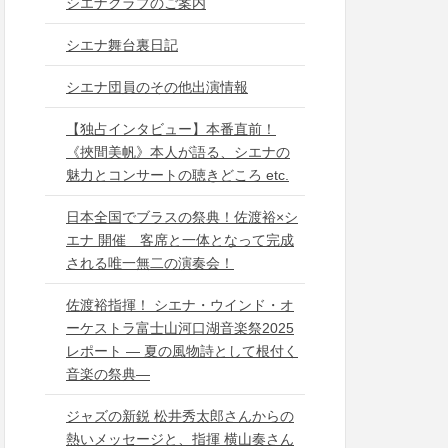
シエナクラブのご案内
シエナ舞台裏日記
シエナ団員のその他出演情報
【独占インタビュー】本番直前！
《挾間美帆》本人が語る、シエナの
魅力とコンサートの聴きどころ etc.
日本全国でブラスの祭典！佐渡裕×シ
エナ 開催 客席と一体となって完成
される唯一無二の演奏会！
佐渡裕指揮！ シエナ・ウインド・オ
ーケストラ富士山河口湖音楽祭2025
レポート ― 夏の風物詩として根付く
音楽の祭典―
ジャズの新鋭 松井秀太郎さんからの
熱いメッセージと、指揮 横山奏さん