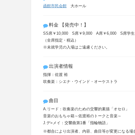
函館市民会館
大ホール
料金 【発売中！】
SS席￥10,000 S席￥9,000 A席￥6,000 S席学生
（全席指定・税込）
※未就学児の入場はご遠慮ください。
出演者情報
指揮：佐渡 裕
吹奏楽：シエナ・ウインド・オーケストラ
曲目
A.リード：吹奏楽のための交響的素描「オセロ」
音楽のおもちゃ箱～佐渡裕のトークと音楽～
J.デ=メイ：交響曲第1番「指輪物語」
※都合により出演者、内容、曲目等が変更になる場