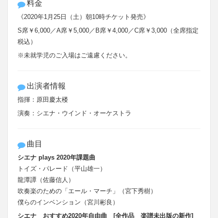
料金
《2020年1月25日（土）朝10時チケット発売》
S席￥6,000／A席￥5,000／B席￥4,000／C席￥3,000（全席指定
税込）
※未就学児のご入場はご遠慮ください。
出演者情報
指揮：原田慶太楼
演奏：シエナ・ウインド・オーケストラ
曲目
シエナ plays 2020年課題曲
トイズ・パレード（平山雄一）
龍潭譚（佐藤信人）
吹奏楽のための「エール・マーチ」（宮下秀樹）
僕らのインベンション（宮川彬良）
シエナ おすすめ2020年自由曲 [全作品 楽譜未出版の新作]