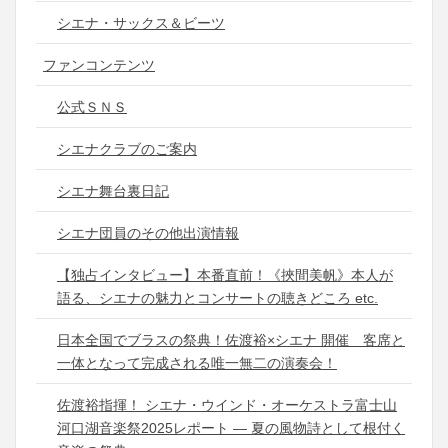
シエナ・サックス＆ビーツ
ファンコンテンツ
公式ＳＮＳ
シエナクラブのご案内
シエナ舞台裏日記
シエナ団員のその他出演情報
【独占インタビュー】本番直前！《挾間美帆》本人が
語る、シエナの魅力とコンサートの聴きどころ etc.
日本全国でブラスの祭典！佐渡裕×シエナ 開催 客席と
一体となって完成される唯一無二の演奏会！
佐渡裕指揮！ シエナ・ウインド・オーケストラ富士山
河口湖音楽祭2025レポート ― 夏の風物詩として根付く