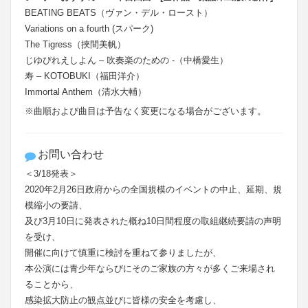
BEATING BEATS（ヴァン・デル・ロースト）
Variations on a fourth (スパーク)
The Tigress（挾間美帆）
じゆびれえしよん – 吹奏楽のための -（中橋愛生）
寿 – KOTOBUKI（福田洋介）
Immortal Anthem（清水大輔）
※曲順および曲目は予告なく変更になる場合がございます。
お問い合わせ
＜3/18発表＞
2020年2月26日政府からの全国規模のイベントの中止、延期、規
模縮小の要請、
及び3月10日に発表された概ね10日間程度の取組継続要請の声明
を受け、
開催に向けて慎重に検討を重ねて参りましたが、
本公演には青少年ならびにそのご家族の方々が多くご来場され
ることから、
感染拡大防止の観点並びに皆様の安全を考慮し、