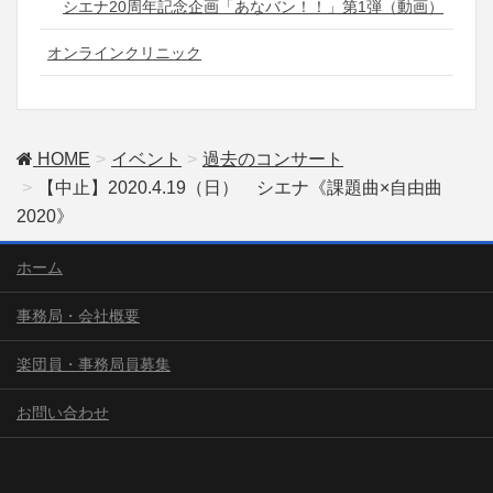
シエナ20周年記念企画「あなバン！！」第1弾（動画）
オンラインクリニック
HOME
イベント
過去のコンサート
【中止】2020.4.19（日） シエナ《課題曲×自由曲
2020》
ホーム
事務局・会社概要
楽団員・事務局員募集
お問い合わせ