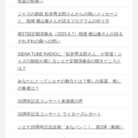
音楽の祭典―
ジャズの新鋭 松井秀太郎さんからの熱いメッセージ
と、指揮 横山奏さんが語るプログラムの作り方
第57回定期演奏会（2025.6.7）指揮 横山奏さんが語る
それぞれの曲への想い
SIENA TUBE RADIOに「松井秀太郎さん」が登場！ジ
ャズの新鋭が感じるシエナ定期演奏会の聴きどころと
は？
あなたにとってシエナの魅力とは？推しの楽器、推し
の奏者は？
20周年記念コンサート来場者の声
20周年記念コンサート ライターズレポート
シエナ20周年記念企画「あなバン！！」第2弾（動画）