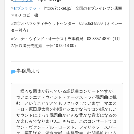
○
セブンチケット
http://7ticket.jp/ 全国のセブンイレブン店頭
マルチコピー機
○東京オペラシティチケットセンター 03-5353-9999（オペレー
ター対応）
○シエナ・ウインド・オーケストラ事務局 03-3357-4870（1月
27日以降発売開始、平日10:00-18:00）
事務局より
様々な団体が行っている課題曲コンサートですが、
ついにシエナ・ウインド・オーケストラが課題曲に挑
む、ということでとてもワクワクしています！マエス
トロ・原田慶太楼の指揮とシエナならではの輝かしい
サウンドによって課題曲がどんな豊かな音楽になるの
か楽しみでなりません。さらに、このコンサートでは
ヤン・ヴァン＝デル＝ロースト、フィリップ・スパー
ク、福田洋介、清水大輔、中橋愛生、挾間美帆という