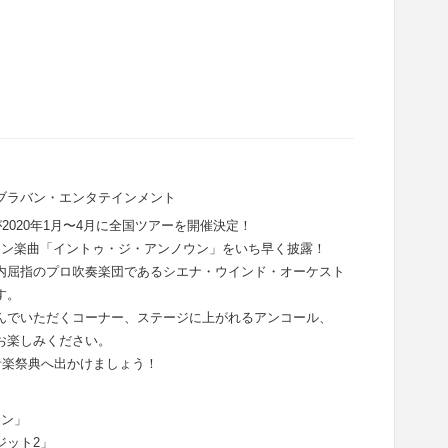
ブラバン・エンタテインメント
2020年1月〜4月に全国ツアーを開催決定！
イン楽曲「イントゥ・ジ・アンノウン」をいち早く披露！
内屈指のプロ吹奏楽団であるシエナ・ウインド・オーケスト
す。
んでいただくコーナー、ステージに上がれるアンコール、
お楽しみください。
音楽祭典へ出かけましょう！
ウン」
ジット2」