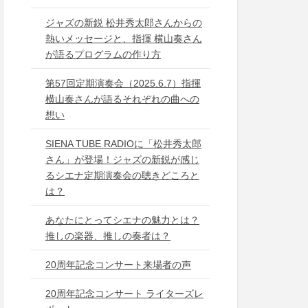
ジャズの新鋭 松井秀太郎さんからの
熱いメッセージと、指揮 横山奏さん
が語るプログラムの作り方
第57回定期演奏会（2025.6.7）指揮
横山奏さんが語るそれぞれの曲への
想い
SIENA TUBE RADIOに「松井秀太郎
さん」が登場！ジャズの新鋭が感じ
るシエナ定期演奏会の聴きどころと
は？
あなたにとってシエナの魅力とは？
推しの楽器、推しの奏者は？
20周年記念コンサート来場者の声
20周年記念コンサート ライターズレ