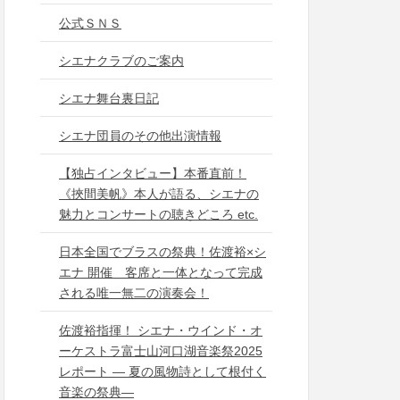
公式ＳＮＳ
シエナクラブのご案内
シエナ舞台裏日記
シエナ団員のその他出演情報
【独占インタビュー】本番直前！
《挾間美帆》本人が語る、シエナの
魅力とコンサートの聴きどころ etc.
日本全国でブラスの祭典！佐渡裕×シ
エナ 開催 客席と一体となって完成
される唯一無二の演奏会！
佐渡裕指揮！ シエナ・ウインド・オ
ーケストラ富士山河口湖音楽祭2025
レポート ― 夏の風物詩として根付く
音楽の祭典―