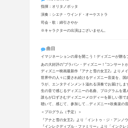
指揮：オリタノボッタ
演奏：シエナ・ウインド・オーケストラ
司会・歌：綿引さやか
※キャラクターの出演はございません。
曲目
イマジネーションの扉を開こう！ディズニーが贈る
あの大好評の”ブラバン・ディズニー！”コンサートが
ディズニー映画最新作『アナと雪の女王2』よりメ
世界中の人々に愛され続けるディズニー音楽を、国
ラが、エンタテインメント溢れる演奏でお届けしま
生の音で感じるディズニーの名曲、プログラムを選
誰もが口ずさむディズニーメロディーを新しい形で
聴いて、感じて、参加して…ディズニー×吹奏楽の
＜プログラム（予定）＞
『アナと雪の女王2』より「イントゥ・ジ・アンノ
『インレクディブル・ファミリー』より「インクレ