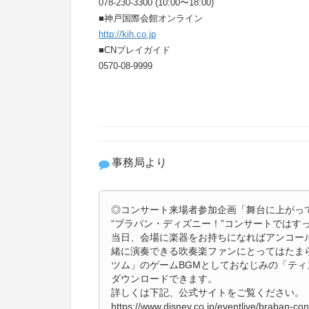
078-230-3300 (10:00〜18:00)
■神戸国際会館オンライン
http://kih.co.jp
■CNプレイガイド
0570-08-9999
事務局より
◎コンサート来場者参加企画「舞台に上がっ
“ブラバン・ディズニー！”コンサートではす
当日、会場に楽器をお持ちになればアンコー
緒に演奏できる吹奏楽ファンにとってはたまら
ツム」のゲームBGMとしておなじみの「ティ
ダウンロードできます。
詳しくは下記、公式サイトをご覧ください。
https://www.disney.co.jp/eventlive/braban-con