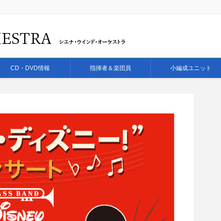
CD・DVD情報
指揮者＆楽団員
小編成ユニット