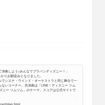
て演奏しよう♪みんなでブラバンディズニー！」
っかりお馴染みとなりました。
ルでシエナ・ウインド・オーケストラと同じ舞台で一
ないコーナー。共演曲は「LINE！ディズニー ツム
ズニー ツムツム」のテーマ。スコアは公式サイトで
cert/plan.html