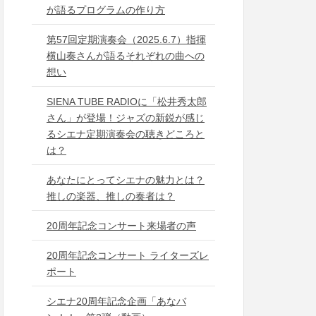
が語るプログラムの作り方
第57回定期演奏会（2025.6.7）指揮
横山奏さんが語るそれぞれの曲への
想い
SIENA TUBE RADIOに「松井秀太郎
さん」が登場！ジャズの新鋭が感じ
るシエナ定期演奏会の聴きどころと
は？
あなたにとってシエナの魅力とは？
推しの楽器、推しの奏者は？
20周年記念コンサート来場者の声
20周年記念コンサート ライターズレ
ポート
シエナ20周年記念企画「あなバ