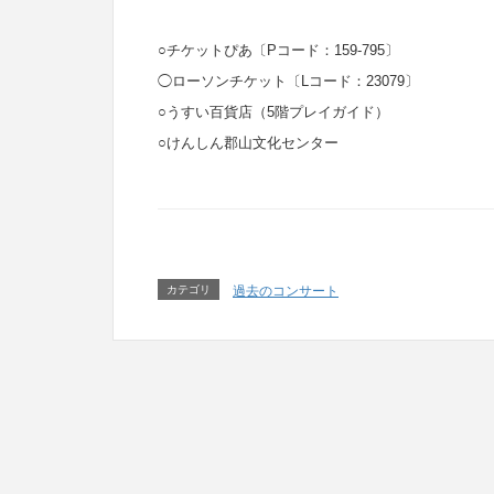
○チケットぴあ〔Pコード：159-795〕
◯ローソンチケット〔Lコード：23079〕
○うすい百貨店（5階プレイガイド）
○けんしん郡山文化センター
カテゴリ
過去のコンサート