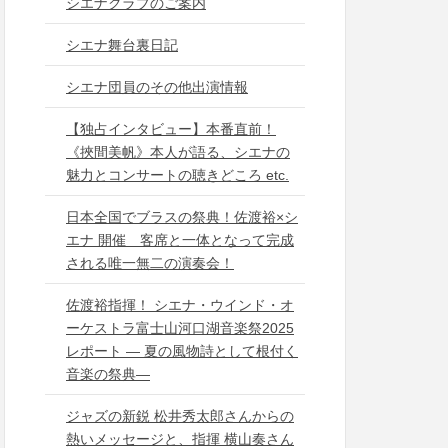
シエナクラブのご案内
シエナ舞台裏日記
シエナ団員のその他出演情報
【独占インタビュー】本番直前！
《挾間美帆》本人が語る、シエナの
魅力とコンサートの聴きどころ etc.
日本全国でブラスの祭典！佐渡裕×シ
エナ 開催 客席と一体となって完成
される唯一無二の演奏会！
佐渡裕指揮！ シエナ・ウインド・オ
ーケストラ富士山河口湖音楽祭2025
レポート ― 夏の風物詩として根付く
音楽の祭典―
ジャズの新鋭 松井秀太郎さんからの
熱いメッセージと、指揮 横山奏さん