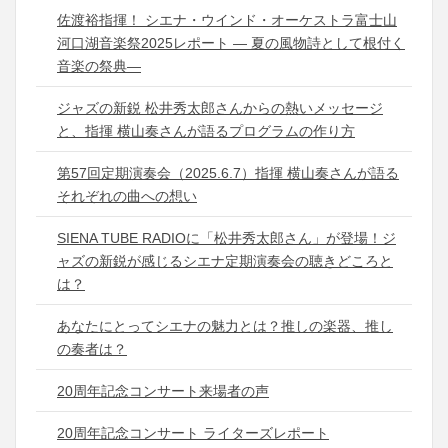
佐渡裕指揮！ シエナ・ウインド・オーケストラ富士山
河口湖音楽祭2025レポート ― 夏の風物詩として根付く
音楽の祭典―
ジャズの新鋭 松井秀太郎さんからの熱いメッセージ
と、指揮 横山奏さんが語るプログラムの作り方
第57回定期演奏会（2025.6.7）指揮 横山奏さんが語る
それぞれの曲への想い
SIENA TUBE RADIOに「松井秀太郎さん」が登場！ジ
ャズの新鋭が感じるシエナ定期演奏会の聴きどころと
は？
あなたにとってシエナの魅力とは？推しの楽器、推し
の奏者は？
20周年記念コンサート来場者の声
20周年記念コンサート ライターズレポート