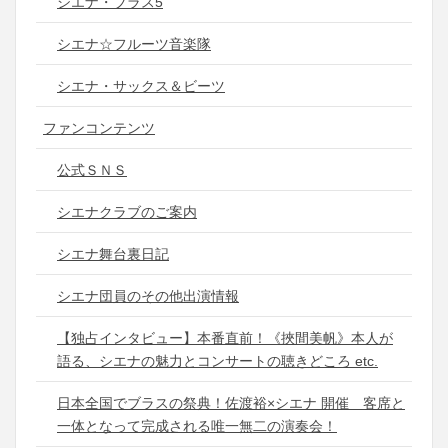
シエナ・ブラス5
シエナ☆フルーツ音楽隊
シエナ・サックス＆ビーツ
ファンコンテンツ
公式ＳＮＳ
シエナクラブのご案内
シエナ舞台裏日記
シエナ団員のその他出演情報
【独占インタビュー】本番直前！《挾間美帆》本人が
語る、シエナの魅力とコンサートの聴きどころ etc.
日本全国でブラスの祭典！佐渡裕×シエナ 開催 客席と
一体となって完成される唯一無二の演奏会！