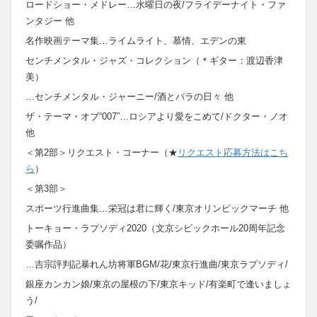
ロードショー・メドレー…水曜日の夜/フライデーナイト・ファ
ンタジー 他
名作映画テーマ集…ライムライト、慕情、エデンの東
センチメンタル・ジャズ・コレクション（＊ギター：渡辺香津
美）
…センチメンタル・ジャーニー/酒とバラの日々 他
ザ・テーマ・オブ“007”…ロシアより愛をこめて/ドクター・ノオ
他
＜第2部＞リクエスト・コーナー（★
リクエスト応募方法はこち
ら
）
＜第3部＞
スポーツ行進曲集…栄冠は君に輝く/東京オリンピックマーチ 他
トーキョー・ラプソディ2020（文京シビックホール20周年記念
委嘱作品）
…吉宗評判記暴れん坊将軍BGM/花/東京行進曲/東京ラプソディ/
銀座カンカン娘/東京の屋根の下/東京キッド/有楽町で逢いましょ
う/