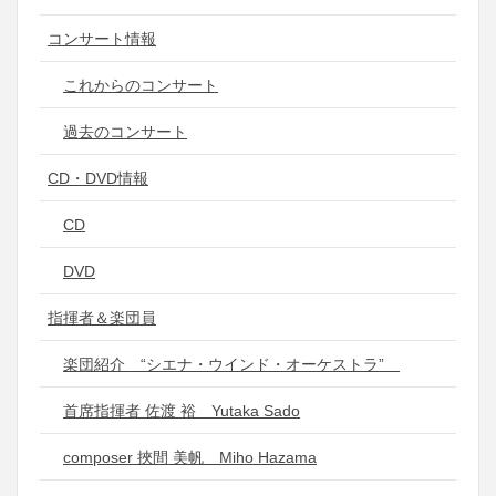
コンサート情報
これからのコンサート
過去のコンサート
CD・DVD情報
CD
DVD
指揮者＆楽団員
楽団紹介 “シエナ・ウインド・オーケストラ”
首席指揮者 佐渡 裕 Yutaka Sado
composer 挾間 美帆 Miho Hazama