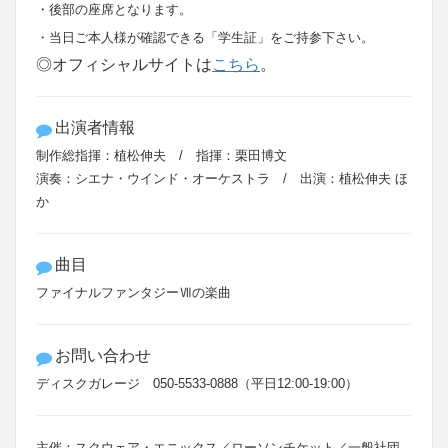
・後部の座席となります。
・当日ご本人様が確認できる「学生証」をご持参下さい。
◎オフィシャルサイトは
こちら
。
出演者情報
制作総指揮：植松伸夫 / 指揮：栗田博文
演奏：シエナ・ウインド・オーケストラ / 出演：植松伸夫 ほ
か
曲目
ファイナルファンタジーⅦの楽曲
お問い合わせ
ディスクガレージ 050-5533-0888（平日12:00-19:00）
主催：スクウェア・エニックス／ローソンチケット／一般社団