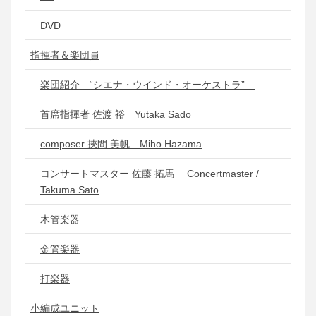
DVD
指揮者＆楽団員
楽団紹介 “シエナ・ウインド・オーケストラ”
首席指揮者 佐渡 裕 Yutaka Sado
composer 挾間 美帆 Miho Hazama
コンサートマスター 佐藤 拓馬 Concertmaster /
Takuma Sato
木管楽器
金管楽器
打楽器
小編成ユニット