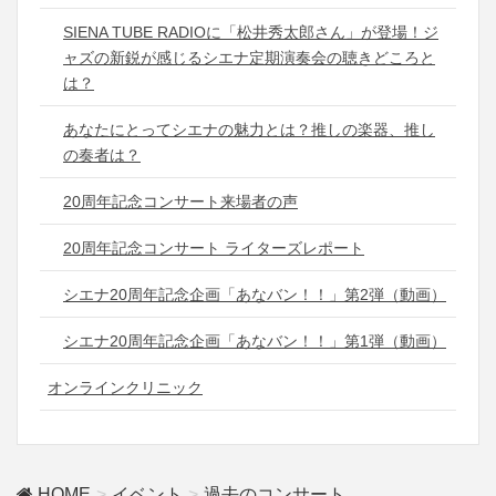
SIENA TUBE RADIOに「松井秀太郎さん」が登場！ジ
ャズの新鋭が感じるシエナ定期演奏会の聴きどころと
は？
あなたにとってシエナの魅力とは？推しの楽器、推し
の奏者は？
20周年記念コンサート来場者の声
20周年記念コンサート ライターズレポート
シエナ20周年記念企画「あなバン！！」第2弾（動画）
シエナ20周年記念企画「あなバン！！」第1弾（動画）
オンラインクリニック
HOME
イベント
過去のコンサート