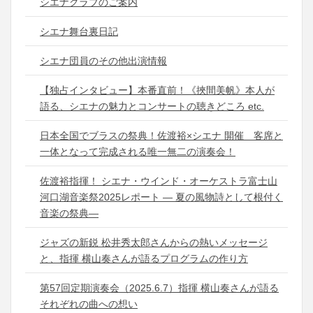
シエナクラブのご案内
シエナ舞台裏日記
シエナ団員のその他出演情報
【独占インタビュー】本番直前！《挾間美帆》本人が
語る、シエナの魅力とコンサートの聴きどころ etc.
日本全国でブラスの祭典！佐渡裕×シエナ 開催 客席と
一体となって完成される唯一無二の演奏会！
佐渡裕指揮！ シエナ・ウインド・オーケストラ富士山
河口湖音楽祭2025レポート ― 夏の風物詩として根付く
音楽の祭典―
ジャズの新鋭 松井秀太郎さんからの熱いメッセージ
と、指揮 横山奏さんが語るプログラムの作り方
第57回定期演奏会（2025.6.7）指揮 横山奏さんが語る
それぞれの曲への想い