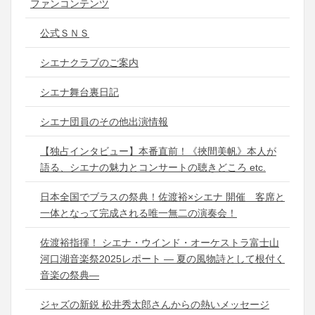
ファンコンテンツ
公式ＳＮＳ
シエナクラブのご案内
シエナ舞台裏日記
シエナ団員のその他出演情報
【独占インタビュー】本番直前！《挾間美帆》本人が
語る、シエナの魅力とコンサートの聴きどころ etc.
日本全国でブラスの祭典！佐渡裕×シエナ 開催 客席と
一体となって完成される唯一無二の演奏会！
佐渡裕指揮！ シエナ・ウインド・オーケストラ富士山
河口湖音楽祭2025レポート ― 夏の風物詩として根付く
音楽の祭典―
ジャズの新鋭 松井秀太郎さんからの熱いメッセージ