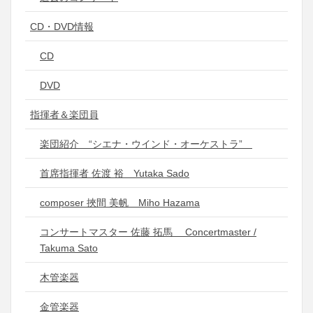
CD・DVD情報
CD
DVD
指揮者＆楽団員
楽団紹介 “シエナ・ウインド・オーケストラ”
首席指揮者 佐渡 裕 Yutaka Sado
composer 挾間 美帆 Miho Hazama
コンサートマスター 佐藤 拓馬 Concertmaster /
Takuma Sato
木管楽器
金管楽器