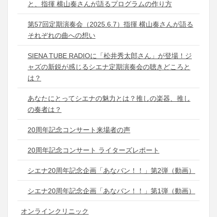
と、指揮 横山奏さんが語るプログラムの作り方
第57回定期演奏会（2025.6.7）指揮 横山奏さんが語る
それぞれの曲への想い
SIENA TUBE RADIOに「松井秀太郎さん」が登場！ジ
ャズの新鋭が感じるシエナ定期演奏会の聴きどころと
は？
あなたにとってシエナの魅力とは？推しの楽器、推し
の奏者は？
20周年記念コンサート来場者の声
20周年記念コンサート ライターズレポート
シエナ20周年記念企画「あなバン！！」第2弾（動画）
シエナ20周年記念企画「あなバン！！」第1弾（動画）
オンラインクリニック