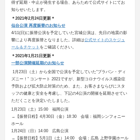
得ず延期・中止が発生する場合、あらためて公式サイトにてお
知らせいたします。
＊2021年2月24日更新＊
仙台公演 再度振替のお知らせ
4/11(日)に振替公演を予定していた宮城公演は、先日の地震の影
響により再度振替となりました。詳細は
公式サイトのスケジュ
ール＆チケット
をご確認ください。
＊2021年1月21日更新＊
一部公演開催延期のお知らせ
1月23日（土）から全国で公演を予定していた“ブラバン・ディ
ズニー！” コンサート 2021ですが、新型コロナウイルス感染症
予防および拡大防止対策のため、また、お客さまならびにスタ
ッフの健康と安全を考慮し、下記の4公演の開催を延期させてい
ただくことを決定いたしました。
1月23日（土）15:00 福岡公演
→【振替日程】4月30日（金）18:30 会場：福岡シンフォニー
ホール
1月24日（日）14:00 広島公演
→【振替日程】5月1日（土）14:00 会場：広島 上野学園ホール