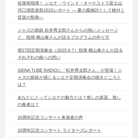
佐渡裕指揮！ シエナ・ウインド・オーケストラ富士山
河口湖音楽祭2025レポート ― 夏の風物詩として根付く
音楽の祭典―
ジャズの新鋭 松井秀太郎さんからの熱いメッセージ
と、指揮 横山奏さんが語るプログラムの作り方
第57回定期演奏会（2025.6.7）指揮 横山奏さんが語る
それぞれの曲への想い
SIENA TUBE RADIOに「松井秀太郎さん」が登場！ジ
ャズの新鋭が感じるシエナ定期演奏会の聴きどころと
は？
あなたにとってシエナの魅力とは？推しの楽器、推し
の奏者は？
20周年記念コンサート来場者の声
20周年記念コンサート ライターズレポート