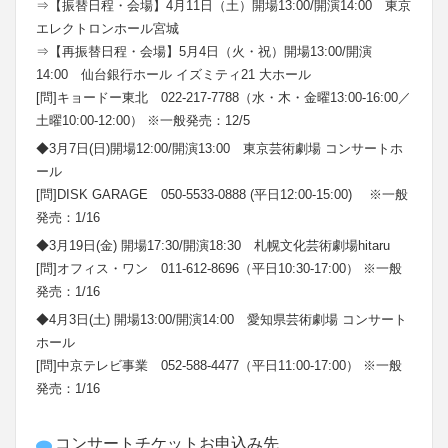
⇒【振替日程・会場】4月11日（土）開場13:00/開演14:00 東京
エレクトロンホール宮城
⇒【再振替日程・会場】5月4日（火・祝）開場13:00/開演
14:00 仙台銀行ホール イズミティ21 大ホール
[問]キョードー東北 022-217-7788（水・木・金曜13:00-16:00／
土曜10:00-12:00） ※一般発売：12/5
◆3月7日(日)開場12:00/開演13:00 東京芸術劇場 コンサートホ
ール
[問]DISK GARAGE 050-5533-0888 (平日12:00-15:00) ※一般
発売：1/16
◆3月19日(金) 開場17:30/開演18:30 札幌文化芸術劇場hitaru
[問]オフィス・ワン 011-612-8696（平日10:30-17:00） ※一般
発売：1/16
◆4月3日(土) 開場13:00/開演14:00 愛知県芸術劇場 コンサート
ホール
[問]中京テレビ事業 052-588-4477（平日11:00-17:00） ※一般
発売：1/16
コンサートチケットお申込み先