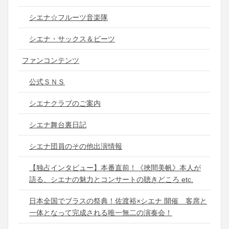
シエナ☆フルーツ音楽隊
シエナ・サックス＆ビーツ
ファンコンテンツ
公式ＳＮＳ
シエナクラブのご案内
シエナ舞台裏日記
シエナ団員のその他出演情報
【独占インタビュー】本番直前！《挾間美帆》本人が
語る、シエナの魅力とコンサートの聴きどころ etc.
日本全国でブラスの祭典！佐渡裕×シエナ 開催 客席と
一体となって完成される唯一無二の演奏会！