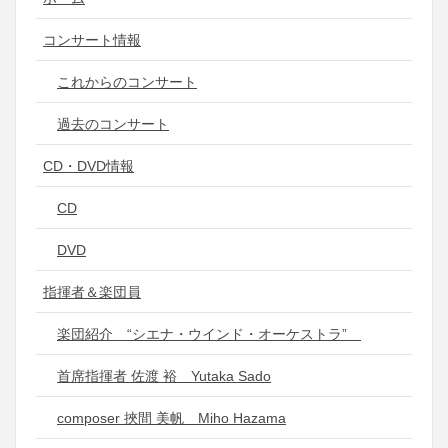
コンサート情報
これからのコンサート
過去のコンサート
CD・DVD情報
CD
DVD
指揮者＆楽団員
楽団紹介 “シエナ・ウインド・オーケストラ”
首席指揮者 佐渡 裕 Yutaka Sado
composer 挾間 美帆 Miho Hazama