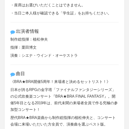
・座席はお選びいただくことはできません。
・当日ご本人様が確認できる「学生証」をお持ちください。
出演者情報
制作総指揮：植松伸夫
指揮：栗田博文
演奏：シエナ・ウインド・オーケストラ
曲目
《BRA★BRA開催5周年！来場者と決めるセットリスト！》
日本が誇るRPGの金字塔「ファイナルファンタジーシリーズ」
の公式吹奏楽コンサート『BRA★BRA FINAL FANTASY』。開
催5年目となる2019年は、前代未聞の来場者全員で作る究極の参
加型コンサート！
歴代BRA★BRA楽曲から制作総指揮の植松伸夫と、コンサート
会場に来場いただいた方全員で、演奏曲を選ぶベスト版。