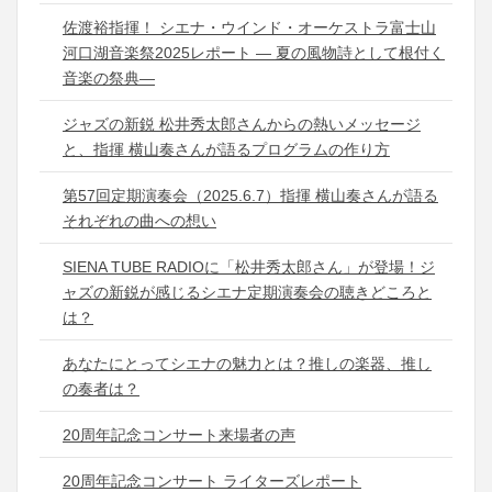
佐渡裕指揮！ シエナ・ウインド・オーケストラ富士山
河口湖音楽祭2025レポート ― 夏の風物詩として根付く
音楽の祭典―
ジャズの新鋭 松井秀太郎さんからの熱いメッセージ
と、指揮 横山奏さんが語るプログラムの作り方
第57回定期演奏会（2025.6.7）指揮 横山奏さんが語る
それぞれの曲への想い
SIENA TUBE RADIOに「松井秀太郎さん」が登場！ジ
ャズの新鋭が感じるシエナ定期演奏会の聴きどころと
は？
あなたにとってシエナの魅力とは？推しの楽器、推し
の奏者は？
20周年記念コンサート来場者の声
20周年記念コンサート ライターズレポート