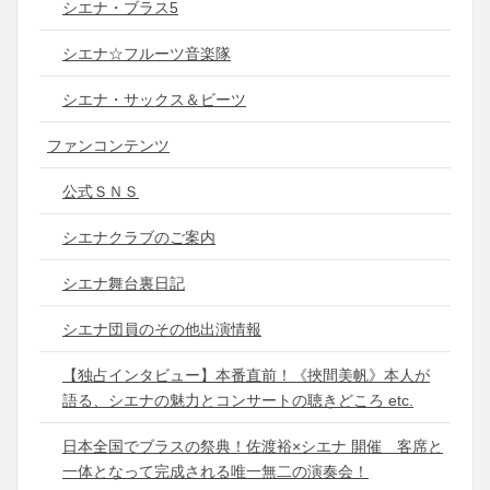
シエナ・ブラス5
シエナ☆フルーツ音楽隊
シエナ・サックス＆ビーツ
ファンコンテンツ
公式ＳＮＳ
シエナクラブのご案内
シエナ舞台裏日記
シエナ団員のその他出演情報
【独占インタビュー】本番直前！《挾間美帆》本人が
語る、シエナの魅力とコンサートの聴きどころ etc.
日本全国でブラスの祭典！佐渡裕×シエナ 開催 客席と
一体となって完成される唯一無二の演奏会！