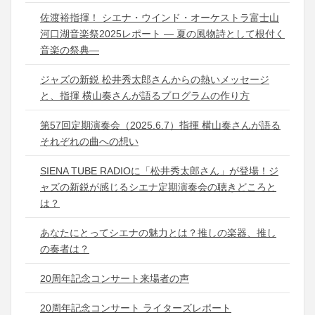
佐渡裕指揮！ シエナ・ウインド・オーケストラ富士山
河口湖音楽祭2025レポート ― 夏の風物詩として根付く
音楽の祭典―
ジャズの新鋭 松井秀太郎さんからの熱いメッセージ
と、指揮 横山奏さんが語るプログラムの作り方
第57回定期演奏会（2025.6.7）指揮 横山奏さんが語る
それぞれの曲への想い
SIENA TUBE RADIOに「松井秀太郎さん」が登場！ジ
ャズの新鋭が感じるシエナ定期演奏会の聴きどころと
は？
あなたにとってシエナの魅力とは？推しの楽器、推し
の奏者は？
20周年記念コンサート来場者の声
20周年記念コンサート ライターズレポート