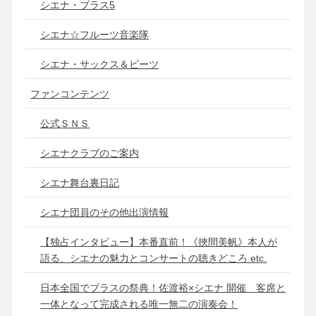
シエナ・ブラス5
シエナ☆フルーツ音楽隊
シエナ・サックス＆ビーツ
ファンコンテンツ
公式ＳＮＳ
シエナクラブのご案内
シエナ舞台裏日記
シエナ団員のその他出演情報
【独占インタビュー】本番直前！《挾間美帆》本人が
語る、シエナの魅力とコンサートの聴きどころ etc.
日本全国でブラスの祭典！佐渡裕×シエナ 開催 客席と
一体となって完成される唯一無二の演奏会！