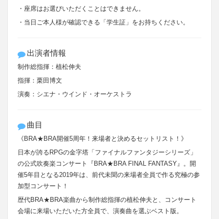
・座席はお選びいただくことはできません。
・当日ご本人様が確認できる「学生証」をお持ちください。
出演者情報
制作総指揮：植松伸夫
指揮：栗田博文
演奏：シエナ・ウインド・オーケストラ
曲目
《BRA★BRA開催5周年！来場者と決めるセットリスト！》
日本が誇るRPGの金字塔「ファイナルファンタジーシリーズ」
の公式吹奏楽コンサート『BRA★BRA FINAL FANTASY』。開
催5年目となる2019年は、前代未聞の来場者全員で作る究極の参
加型コンサート！
歴代BRA★BRA楽曲から制作総指揮の植松伸夫と、コンサート
会場に来場いただいた方全員で、演奏曲を選ぶベスト版。