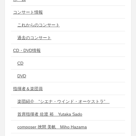
コンサート情報
これからのコンサート
過去のコンサート
CD・DVD情報
CD
DVD
指揮者＆楽団員
楽団紹介 “シエナ・ウインド・オーケストラ”
首席指揮者 佐渡 裕 Yutaka Sado
composer 挾間 美帆 Miho Hazama