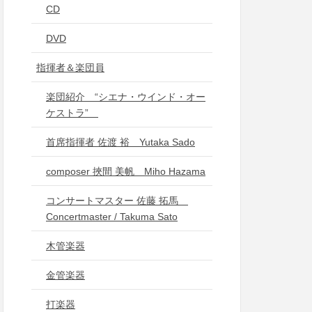
CD
DVD
指揮者＆楽団員
楽団紹介 “シエナ・ウインド・オー
ケストラ”
首席指揮者 佐渡 裕 Yutaka Sado
composer 挾間 美帆 Miho Hazama
コンサートマスター 佐藤 拓馬
Concertmaster / Takuma Sato
木管楽器
金管楽器
打楽器