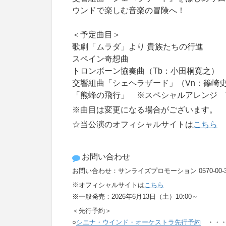
ウンドで楽しむ音楽の冒険へ！
＜予定曲目＞
歌劇「ムラダ」より 貴族たちの行進
スペイン奇想曲
トロンボーン協奏曲（Tb：小田桐寛之）
交響組曲「シェヘラザード」（Vn：篠崎
「熊蜂の飛行」 ※スペシャルアレンジ 
※曲目は変更になる場合がございます。
☆当公演のオフィシャルサイトは
こちら
お問い合わせ
お問い合わせ：サンライズプロモーション 0570-00-3337
※オフィシャルサイトは
こちら
※一般発売：2026年6月13日（土）10:00～
＜先行予約＞
○
シエナ・ウインド・オーケストラ先行予約
・・・5