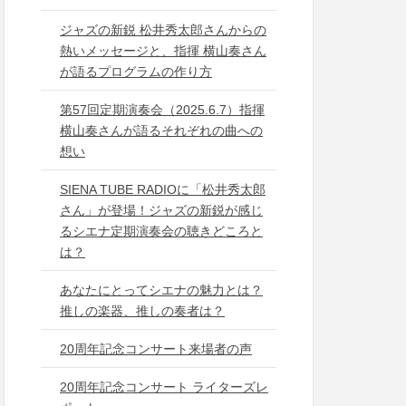
ジャズの新鋭 松井秀太郎さんからの
熱いメッセージと、指揮 横山奏さん
が語るプログラムの作り方
第57回定期演奏会（2025.6.7）指揮
横山奏さんが語るそれぞれの曲への
想い
SIENA TUBE RADIOに「松井秀太郎
さん」が登場！ジャズの新鋭が感じ
るシエナ定期演奏会の聴きどころと
は？
あなたにとってシエナの魅力とは？
推しの楽器、推しの奏者は？
20周年記念コンサート来場者の声
20周年記念コンサート ライターズレ