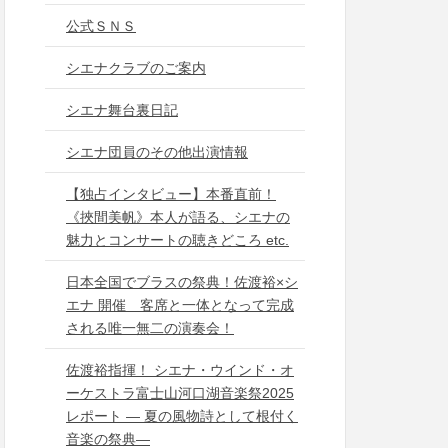
公式ＳＮＳ
シエナクラブのご案内
シエナ舞台裏日記
シエナ団員のその他出演情報
【独占インタビュー】本番直前！
《挾間美帆》本人が語る、シエナの
魅力とコンサートの聴きどころ etc.
日本全国でブラスの祭典！佐渡裕×シ
エナ 開催 客席と一体となって完成
される唯一無二の演奏会！
佐渡裕指揮！ シエナ・ウインド・オ
ーケストラ富士山河口湖音楽祭2025
レポート ― 夏の風物詩として根付く
音楽の祭典―