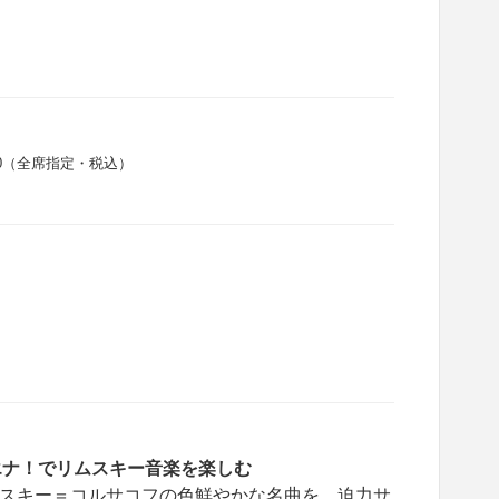
,500（全席指定・税込）
エナ！で
リムスキー音楽を楽しむ
スキー＝コルサコフの色鮮やかな名曲を、
迫力サ