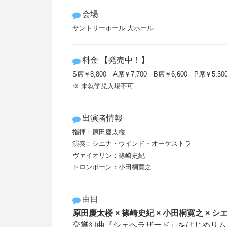
会場
サントリーホール 大ホール
料金 【発売中！】
S席￥8,800 A席￥7,700 B席￥6,600 P席￥5
※ 未就学児入場不可
出演者情報
指揮：原田慶太楼
演奏：シエナ・ウインド・オーケストラ
ヴァイオリン：篠崎史紀
トロンボーン：小田桐寛之
曲目
原田慶太楼 × 篠崎史紀 × 小田桐寛之 × シ
交響組曲『シェヘラザード』をはじめ
リム