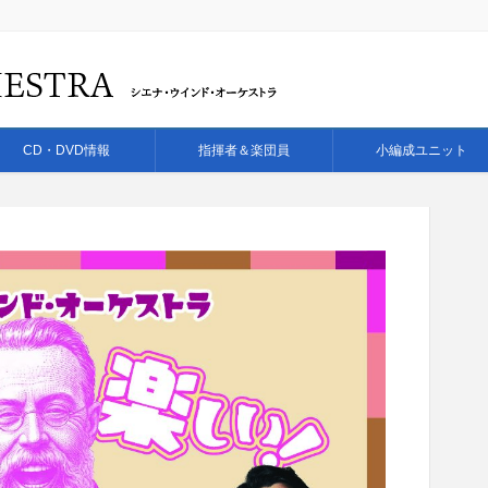
CD・DVD情報
指揮者＆楽団員
小編成ユニット