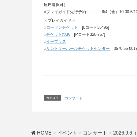
座席選択可）
○プレイガイド先行予約 ・・・6/4（金）10:00-6/10
＜プレイガイド＞
○
ローソンチケット
[Lコード35495]
○
チケットぴあ
[Pコード328-757]
○
イープラス
○
サントリーホールチケットセンター
0570-55-0
カテゴリ
コンサート
HOME
イベント
コンサート
2026.