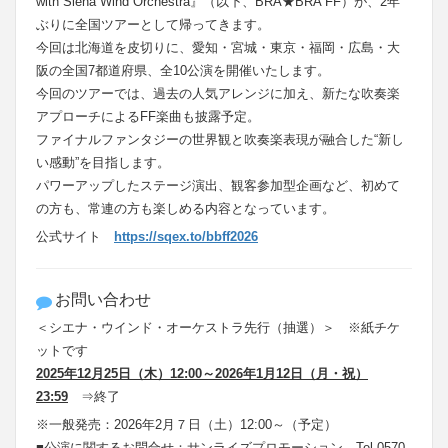
with Siena Wind Orchestra』（以下、BRA★BRA FF）が、2年
ぶりに全国ツアーとして帰ってきます。
今回は北海道を皮切りに、愛知・宮城・東京・福岡・広島・大
阪の全国7都道府県、全10公演を開催いたします。
今回のツアーでは、過去の人気アレンジに加え、新たな吹奏楽
アプローチによるFF楽曲も披露予定。
ファイナルファンタジーの世界観と吹奏楽表現が融合した“新し
い感動”を目指します。
パワーアップしたステージ演出、観客参加型企画など、初めて
の方も、常連の方も楽しめる内容となっています。
公式サイト
https://sqex.to/bbff2026
お問い合わせ
＜シエナ・ウインド・オーケストラ先行（抽選）＞ ※紙チケ
ットです
2025
年12月25日（木）12:00～2026年1月12日（
月・祝
）
23:59
⇒終了
※一般発売：2026年2月７日（土）12:00～（予定）
■公演に関するお問合せ：サンライズプロモーション Tel 0570-