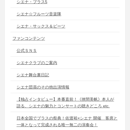
シエナ・ブラス5
シエナ☆フルーツ音楽隊
シエナ・サックス＆ビーツ
ファンコンテンツ
公式ＳＮＳ
シエナクラブのご案内
シエナ舞台裏日記
シエナ団員のその他出演情報
【独占インタビュー】本番直前！《挾間美帆》本人が
語る、シエナの魅力とコンサートの聴きどころ etc.
日本全国でブラスの祭典！佐渡裕×シエナ 開催 客席と
一体となって完成される唯一無二の演奏会！