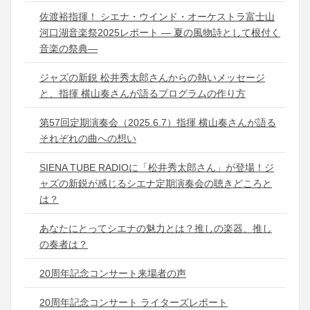
佐渡裕指揮！ シエナ・ウインド・オーケストラ富士山
河口湖音楽祭2025レポート ― 夏の風物詩として根付く
音楽の祭典―
ジャズの新鋭 松井秀太郎さんからの熱いメッセージ
と、指揮 横山奏さんが語るプログラムの作り方
第57回定期演奏会（2025.6.7）指揮 横山奏さんが語る
それぞれの曲への想い
SIENA TUBE RADIOに「松井秀太郎さん」が登場！ジ
ャズの新鋭が感じるシエナ定期演奏会の聴きどころと
は？
あなたにとってシエナの魅力とは？推しの楽器、推し
の奏者は？
20周年記念コンサート来場者の声
20周年記念コンサート ライターズレポート