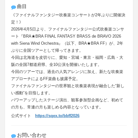
曲目
《ファイナルファンタジー吹奏楽コンサートが2年ぶりに開催決
定！》
2026年4月5日より、ファイナルファンタジー公式吹奏楽コンサ
ート『BRA★BRA FINAL FANTASY BRASS de BRAVO 2026
with Siena Wind Orchestra』（以下、BRA★BRA FF）が、2年
ぶりに全国ツアーとして帰ってきます。
今回は北海道を皮切りに、愛知・宮城・東京・福岡・広島・大
阪の全国7都道府県、全10公演を開催いたします。
今回のツアーでは、過去の人気アレンジに加え、新たな吹奏楽
アプローチによるFF楽曲も披露予定。
ファイナルファンタジーの世界観と吹奏楽表現が融合した“新し
い感動”を目指します。
パワーアップしたステージ演出、観客参加型企画など、初めて
の方も、常連の方も楽しめる内容となっています。
公式サイト
https://sqex.to/bbff2026
お問い合わせ