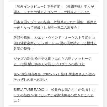
【独占インタビュー】本番直前！《挾間美帆》本人が
語る、シエナの魅力とコンサートの聴きどころ etc.
日本全国でブラスの祭典！佐渡裕×シエナ 開催 客席と
一体となって完成される唯一無二の演奏会！
佐渡裕指揮！ シエナ・ウインド・オーケストラ富士山
河口湖音楽祭2025レポート ― 夏の風物詩として根付く
音楽の祭典―
ジャズの新鋭 松井秀太郎さんからの熱いメッセージ
と、指揮 横山奏さんが語るプログラムの作り方
第57回定期演奏会（2025.6.7）指揮 横山奏さんが語る
それぞれの曲への想い
SIENA TUBE RADIOに「松井秀太郎さん」が登場！ジ
ャズの新鋭が感じるシエナ定期演奏会の聴きどころと
は？