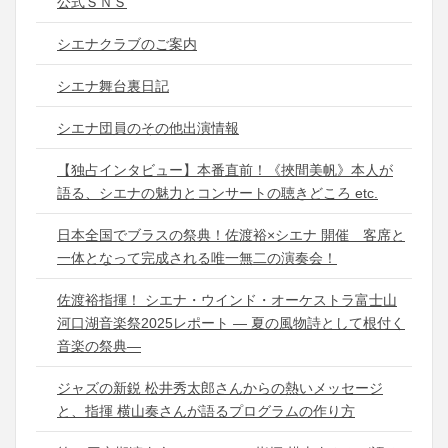
公式ＳＮＳ
シエナクラブのご案内
シエナ舞台裏日記
シエナ団員のその他出演情報
【独占インタビュー】本番直前！《挾間美帆》本人が
語る、シエナの魅力とコンサートの聴きどころ etc.
日本全国でブラスの祭典！佐渡裕×シエナ 開催 客席と
一体となって完成される唯一無二の演奏会！
佐渡裕指揮！ シエナ・ウインド・オーケストラ富士山
河口湖音楽祭2025レポート ― 夏の風物詩として根付く
音楽の祭典―
ジャズの新鋭 松井秀太郎さんからの熱いメッセージ
と、指揮 横山奏さんが語るプログラムの作り方