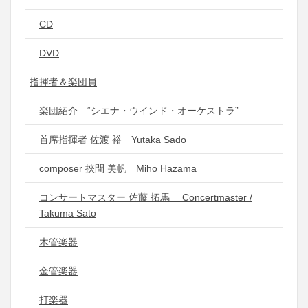
CD
DVD
指揮者＆楽団員
楽団紹介 “シエナ・ウインド・オーケストラ”
首席指揮者 佐渡 裕 Yutaka Sado
composer 挾間 美帆 Miho Hazama
コンサートマスター 佐藤 拓馬 Concertmaster /
Takuma Sato
木管楽器
金管楽器
打楽器