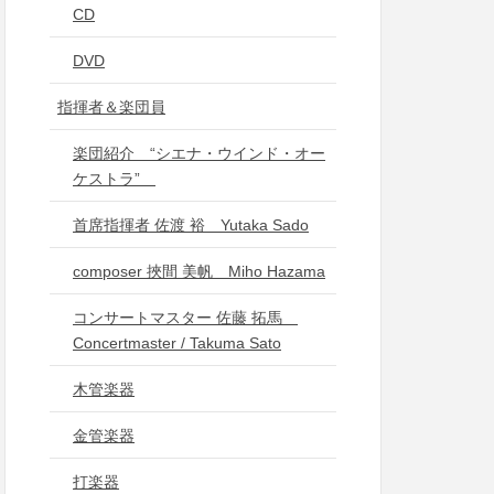
CD
DVD
指揮者＆楽団員
楽団紹介 “シエナ・ウインド・オー
ケストラ”
首席指揮者 佐渡 裕 Yutaka Sado
composer 挾間 美帆 Miho Hazama
コンサートマスター 佐藤 拓馬
Concertmaster / Takuma Sato
木管楽器
金管楽器
打楽器