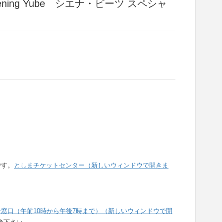
 Evening Yube シエナ・ビーツ スペシャ
」
）
です。
としまチケットセンター（新しいウィンドウで開きま
窓口（午前10時から午後7時まで）（新しいウィンドウで開