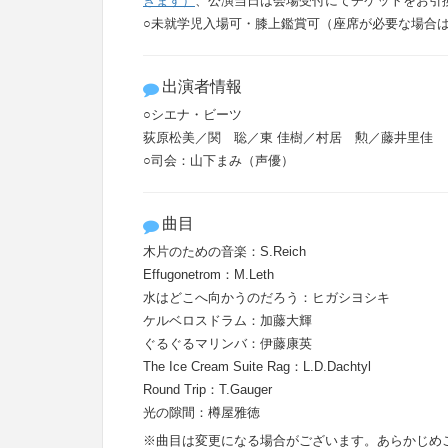
きます）
、公演当日は会場受付にてチケットをお引
○未就学児入場可・膝上鑑賞可（座席が必要な場合
出演者情報
○シエナ・ビーツ
荻原松美／関 聡／東 佳樹／村居 勲／藤井里佳
○司会：山下まみ（声優）
曲目
木片のための音楽：S.Reich
Effugonetrom：M.Leth
水はどこへ向かうのだろう：ヒガシヨシキ
ケルベロスドラム：加藤大輝
ぐるぐるマリンバ：伊藤康英
The Ice Cream Suite Rag：L.D.Dachtyl
Round Trip：T.Gauger
光の隙間：樽屋雅徳
※曲目は変更になる場合がございます。あらかじめ