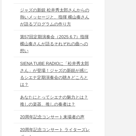
ジャズの新鋭 松井秀太郎さんからの
熱いメッセージと、指揮 横山奏さん
が語るプログラムの作り方
第57回定期演奏会（2025.6.7）指揮
横山奏さんが語るそれぞれの曲への
想い
SIENA TUBE RADIOに「松井秀太郎
さん」が登場！ジャズの新鋭が感じ
るシエナ定期演奏会の聴きどころと
は？
あなたにとってシエナの魅力とは？
推しの楽器、推しの奏者は？
20周年記念コンサート来場者の声
20周年記念コンサート ライターズレ