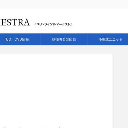
CD・DVD情報
指揮者＆楽団員
小編成ユニット