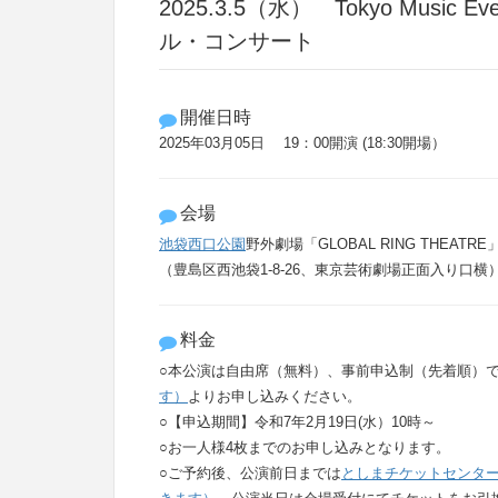
2025.3.5（水） Tokyo Music
ル・コンサート
開催日時
2025年03月05日 19：00開演 (18:30開場）
会場
池袋西口公園
野外劇場「GLOBAL RING THEATRE
（豊島区西池袋1-8-26、東京芸術劇場正面入り口横
料金
○本公演は自由席（無料）、事前申込制（先着順）
す）
よりお申し込みください。
○
【申込期間】令和7年2月19日(水）10時～
○お一人様4枚までのお申し込みとなります。
○ご予約後、公演前日までは
としまチケットセンター