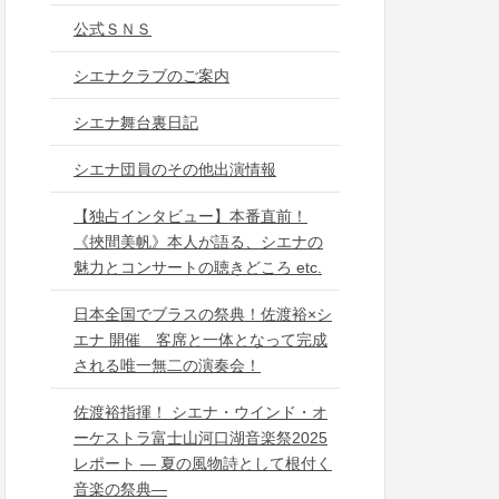
公式ＳＮＳ
シエナクラブのご案内
シエナ舞台裏日記
シエナ団員のその他出演情報
【独占インタビュー】本番直前！
《挾間美帆》本人が語る、シエナの
魅力とコンサートの聴きどころ etc.
日本全国でブラスの祭典！佐渡裕×シ
エナ 開催 客席と一体となって完成
される唯一無二の演奏会！
佐渡裕指揮！ シエナ・ウインド・オ
ーケストラ富士山河口湖音楽祭2025
レポート ― 夏の風物詩として根付く
音楽の祭典―