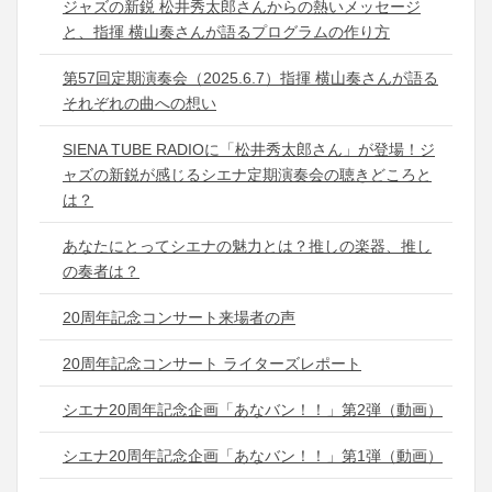
ジャズの新鋭 松井秀太郎さんからの熱いメッセージ
と、指揮 横山奏さんが語るプログラムの作り方
第57回定期演奏会（2025.6.7）指揮 横山奏さんが語る
それぞれの曲への想い
SIENA TUBE RADIOに「松井秀太郎さん」が登場！ジ
ャズの新鋭が感じるシエナ定期演奏会の聴きどころと
は？
あなたにとってシエナの魅力とは？推しの楽器、推し
の奏者は？
20周年記念コンサート来場者の声
20周年記念コンサート ライターズレポート
シエナ20周年記念企画「あなバン！！」第2弾（動画）
シエナ20周年記念企画「あなバン！！」第1弾（動画）