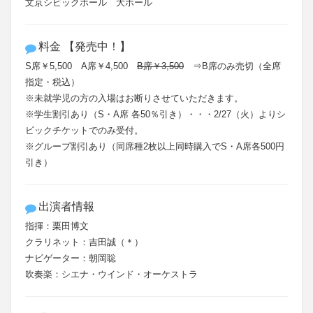
文京シビックホール 大ホール
料金 【発売中！】
S席￥5,500 A席￥4,500
B席￥3,500
⇒B席のみ売切（全席
指定・税込）
※未就学児の方の入場はお断りさせていただきます。
※学生割引あり（S・A席 各50％引き）・・・2/27（火）よりシ
ビックチケットでのみ受付。
※グループ割引あり（同席種2枚以上同時購入でS・A席各500円
引き）
出演者情報
指揮：栗田博文
クラリネット：吉田誠（＊）
ナビゲーター：朝岡聡
吹奏楽：シエナ・ウインド・オーケストラ