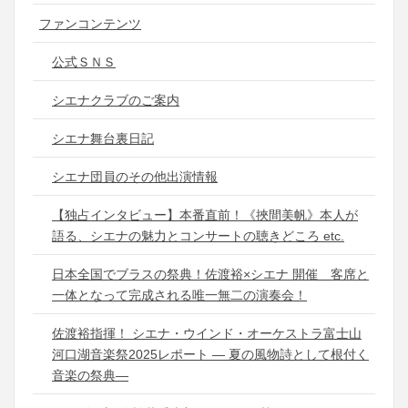
ファンコンテンツ
公式ＳＮＳ
シエナクラブのご案内
シエナ舞台裏日記
シエナ団員のその他出演情報
【独占インタビュー】本番直前！《挾間美帆》本人が
語る、シエナの魅力とコンサートの聴きどころ etc.
日本全国でブラスの祭典！佐渡裕×シエナ 開催 客席と
一体となって完成される唯一無二の演奏会！
佐渡裕指揮！ シエナ・ウインド・オーケストラ富士山
河口湖音楽祭2025レポート ― 夏の風物詩として根付く
音楽の祭典―