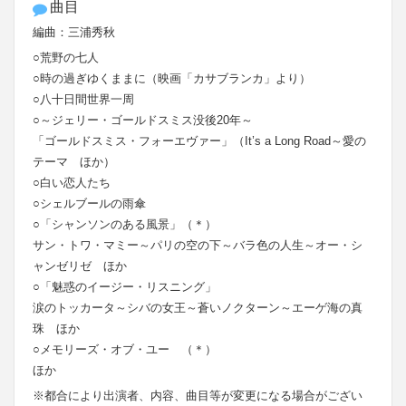
曲目
編曲：三浦秀秋
○荒野の七人
○時の過ぎゆくままに（映画「カサブランカ」より）
○八十日間世界一周
○～ジェリー・ゴールドスミス没後20年～
「ゴールドスミス・フォーエヴァー」（It’s a Long Road～愛の
テーマ ほか）
○白い恋人たち
○シェルブールの雨傘
○「シャンソンのある風景」（＊）
サン・トワ・マミー～パリの空の下～バラ色の人生～オー・シ
ャンゼリゼ ほか
○「魅惑のイージー・リスニング」
涙のトッカータ～シバの女王～蒼いノクターン～エーゲ海の真
珠 ほか
○メモリーズ・オブ・ユー （＊）
ほか
※都合により出演者、内容、曲目等が変更になる場合がござい