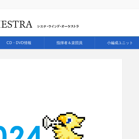
CD・DVD情報
指揮者＆楽団員
小編成ユニット