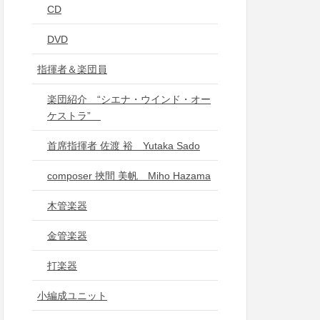
CD
DVD
指揮者＆楽団員
楽団紹介 “シエナ・ウインド・オー
ケストラ”
首席指揮者 佐渡 裕 Yutaka Sado
composer 挾間 美帆 Miho Hazama
木管楽器
金管楽器
打楽器
小編成ユニット