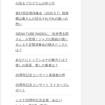
が語るプログラムの作り方
第57回定期演奏会（2025.6.7）指揮
横山奏さんが語るそれぞれの曲への
想い
SIENA TUBE RADIOに「松井秀太郎
さん」が登場！ジャズの新鋭が感じ
るシエナ定期演奏会の聴きどころと
は？
あなたにとってシエナの魅力とは？
推しの楽器、推しの奏者は？
20周年記念コンサート来場者の声
20周年記念コンサート ライターズレ
ポート
シエナ20周年記念企画「あなバ