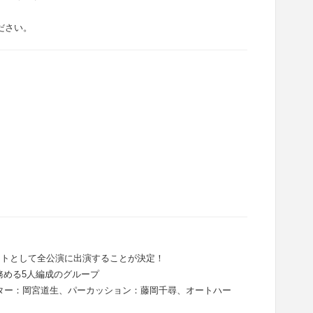
ださい。
ゲストとして全公演に出演することが決定！
を務める5人編成のグループ
、ギター：岡宮道生、パーカッション：藤岡千尋、オートハー