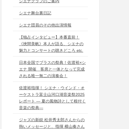
シエナクラブのご案内
シエナ舞台裏日記
シエナ団員のその他出演情報
【独占インタビュー】本番直前！
《挾間美帆》本人が語る、シエナの
魅力とコンサートの聴きどころ etc.
日本全国でブラスの祭典！佐渡裕×シ
エナ 開催 客席と一体となって完成
される唯一無二の演奏会！
佐渡裕指揮！ シエナ・ウインド・オ
ーケストラ富士山河口湖音楽祭2025
レポート ― 夏の風物詩として根付く
音楽の祭典―
ジャズの新鋭 松井秀太郎さんからの
熱いメッセージと、指揮 横山奏さん