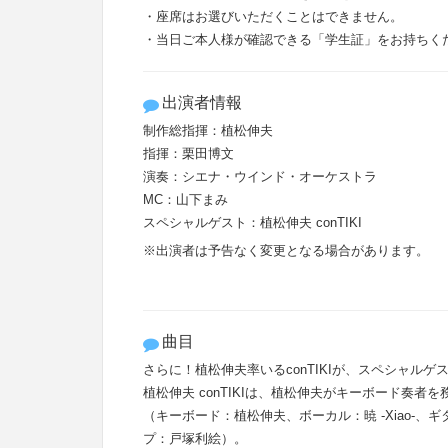
・座席はお選びいただくことはできません。
・当日ご本人様が確認できる「学生証」をお持ちく
出演者情報
制作総指揮：植松伸夫
指揮：栗田博文
演奏：シエナ・ウインド・オーケストラ
MC：山下まみ
スペシャルゲスト：植松伸夫 conTIKI
※出演者は予告なく変更となる場合があります。
曲目
さらに！植松伸夫率いるconTIKIが、スペシャル
植松伸夫 conTIKIは、植松伸夫がキーボード奏者
（キーボード：植松伸夫、ボーカル：暁 -Xiao-
プ：戸塚利絵）。