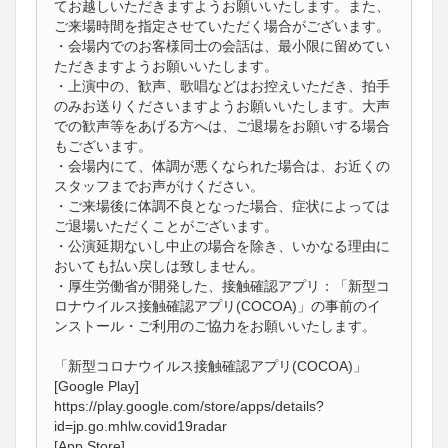
てお越しいただきますようお願いいたします。また、
ご来場時間を指定させていただく場合がございます。
・会場内でのお客様同士の会話は、最小限に留めてい
ただきますようお願いいたします。
・上演中の、歓声、歌唱などはお控えいただき、拍手
のみお送りくださいますようお願いいたします。大声
での歓声等をあげる方へは、ご退場をお願いする場合
もございます。
・会場内にて、体調が悪くなられた場合は、お近くの
スタッフまでお声がけください。
・ご来場後に体調不良となった場合、症状によっては
ご退場いただくことがございます。
・公演延期ないし中止の場合を除き、いかなる理由に
おいても払い戻しは致しません。
・厚生労働省が開発した、接触確認アプリ：「新型コ
ロナウイルス接触確認アプリ(COCOA)」の事前のイ
ンストール・ご利用のご協力をお願いいたします。
「新型コロナウイルス接触確認アプリ(COCOA)」
[Google Play]
https://play.google.com/store/apps/details?
id=jp.go.mhlw.covid19radar
[App Store]