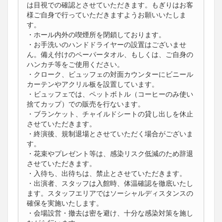
は目視での確認とさせていただきます。もぎりはお客
様ご自身で行っていただきますようお願いいたしま
す。
・ホール内外の喫煙所を閉鎖しております。
・お手洗いのハンドドライヤーの設置はございませ
ん。備え付けのペーパータオル、もしくは、ご自身の
ハンカチ等をご使用ください。
・クローク、ビュッフェの対面カウンターにビニール
カーテンやアクリル板を設置しています。
・ビュッフェでは、ペットボトル（コーヒーのみ使い
捨てカップ）での販売を行ないます。
・ブランケット、チャイルドシートの貸し出しを休止
させていただきます。
・終演後、規制退場とさせていただく場合がございま
す。
・花束やプレゼント等は、感染リスク低減のため辞退
させていただきます。
・入待ち、出待ちは、禁止とさせていただきます。
・出演者、スタッフは入館時、体温確認を徹底いたし
ます。スタッフエリアではソーシャルディスタンスの
確保を実施いたします。
・会場設営・撤去は密を避け、十分な感染対策を施し