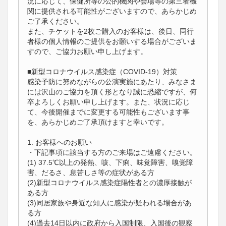
況に応じて、保健所等の公的機関や会場等の第三者機
関に提供される可能性がございますので、あらかじめ
ご了承ください。
また、チケットを2枚ご購入のお客様は、後日、同行
者様の個人情報のご提供をお願いする場合がございま
すので、ご協力お願い申し上げます。
■新型コロナウイルス感染症（COVID-19）対策
感染予防に努めながらの公演実施にあたり、みなさま
には沢山のご協力を頂く形となり誠に恐縮ですが、何
卒よろしくお願い申し上げます。また、状況に応じ
て、今後開催までに変更する可能性もございます事
を、あらかじめご了承頂けますと幸いです。
1. お客様へのお願い
・下記事項に該当する方のご来場はご遠慮ください。
(1) 37.5℃以上の発熱、咳、下痢、味覚障害、嗅覚障
害、だるさ、息苦しさ等の症状がある方
(2)新型コロナウイルス感染症陽性者との濃厚接触が
ある方
(3)同居家族や身近な知人に感染が疑われる場合があ
る方
(4)過去14日以内に政府から入国制限、入国後の観察