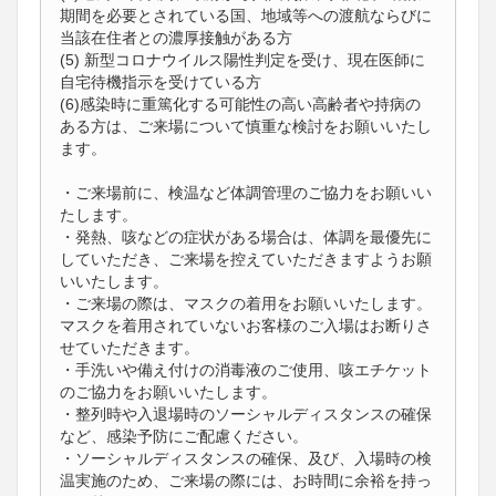
期間を必要とされている国、地域等への渡航ならびに
当該在住者との濃厚接触がある方
(5) 新型コロナウイルス陽性判定を受け、現在医師に
自宅待機指示を受けている方
(6)感染時に重篤化する可能性の高い高齢者や持病の
ある方は、ご来場について慎重な検討をお願いいたし
ます。
・ご来場前に、検温など体調管理のご協力をお願いい
たします。
・発熱、咳などの症状がある場合は、体調を最優先に
していただき、ご来場を控えていただきますようお願
いいたします。
・ご来場の際は、マスクの着用をお願いいたします。
マスクを着用されていないお客様のご入場はお断りさ
せていただきます。
・手洗いや備え付けの消毒液のご使用、咳エチケット
のご協力をお願いいたします。
・整列時や入退場時のソーシャルディスタンスの確保
など、感染予防にご配慮ください。
・ソーシャルディスタンスの確保、及び、入場時の検
温実施のため、ご来場の際には、お時間に余裕を持っ