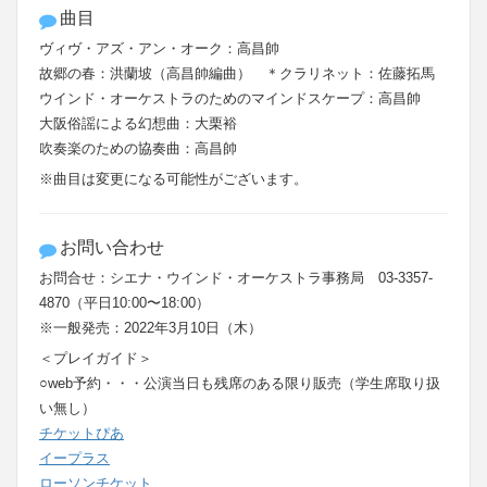
曲目
ヴィヴ・アズ・アン・オーク：高昌帥
故郷の春：洪蘭坡（高昌帥編曲） ＊クラリネット：佐藤拓馬
ウインド・オーケストラのためのマインドスケープ：高昌帥
大阪俗謡による幻想曲：大栗裕
吹奏楽のための協奏曲：高昌帥
※曲目は変更になる可能性がございます。
お問い合わせ
お問合せ：シエナ・ウインド・オーケストラ事務局 03-3357-
4870（平日10:00〜18:00）
※一般発売：2022年3月10日
（木）
＜プレイガイド＞
○web予約・・・公演当日も残席のある限り販売（学生席取り扱
い無し）
チケットぴあ
イープラス
ローソンチケット