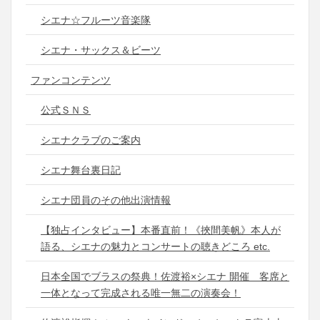
シエナ☆フルーツ音楽隊
シエナ・サックス＆ビーツ
ファンコンテンツ
公式ＳＮＳ
シエナクラブのご案内
シエナ舞台裏日記
シエナ団員のその他出演情報
【独占インタビュー】本番直前！《挾間美帆》本人が
語る、シエナの魅力とコンサートの聴きどころ etc.
日本全国でブラスの祭典！佐渡裕×シエナ 開催 客席と
一体となって完成される唯一無二の演奏会！