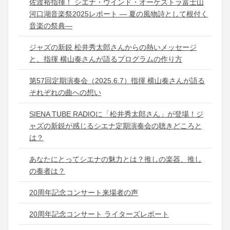
佐渡裕指揮！ シエナ・ウインド・オーケストラ富士山
河口湖音楽祭2025レポート ― 夏の風物詩として根付く
音楽の祭典―
ジャズの新鋭 松井秀太郎さんからの熱いメッセージ
と、指揮 横山奏さんが語るプログラムの作り方
第57回定期演奏会（2025.6.7）指揮 横山奏さんが語る
それぞれの曲への想い
SIENA TUBE RADIOに「松井秀太郎さん」が登場！ジ
ャズの新鋭が感じるシエナ定期演奏会の聴きどころと
は？
あなたにとってシエナの魅力とは？推しの楽器、推し
の奏者は？
20周年記念コンサート来場者の声
20周年記念コンサート ライターズレポート