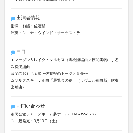
出演者情報
指揮・お話：佐渡裕
演奏：シエナ・ウインド・オーケストラ
曲目
エマーソン＆レイク：タルカス（吉松隆編曲／挾間美帆による
吹奏楽編曲）
音楽のおもちゃ箱〜佐渡裕のトークと音楽〜
ムソルグスキー：組曲「展覧会の絵」（ラヴェル編曲版／吹奏
楽編曲）
お問い合わせ
市民会館シアーズホーム夢ホール 096-355-5235
※一般発売：9月10日（土）