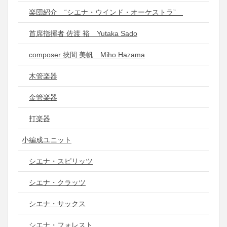
楽団紹介 “シエナ・ウインド・オーケストラ”
首席指揮者 佐渡 裕 Yutaka Sado
composer 挾間 美帆 Miho Hazama
木管楽器
金管楽器
打楽器
小編成ユニット
シエナ・スピリッツ
シエナ・クラッツ
シエナ・サックス
シエナ・フォレスト