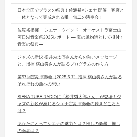
日本全国でブラスの祭典！佐渡裕×シエナ 開催 客席と
一体となって完成される唯一無二の演奏会！
佐渡裕指揮！ シエナ・ウインド・オーケストラ富士山
河口湖音楽祭2025レポート ― 夏の風物詩として根付く
音楽の祭典―
ジャズの新鋭 松井秀太郎さんからの熱いメッセージ
と、指揮 横山奏さんが語るプログラムの作り方
第57回定期演奏会（2025.6.7）指揮 横山奏さんが語る
それぞれの曲への想い
SIENA TUBE RADIOに「松井秀太郎さん」が登場！ジ
ャズの新鋭が感じるシエナ定期演奏会の聴きどころと
は？
あなたにとってシエナの魅力とは？推しの楽器、推し
の奏者は？