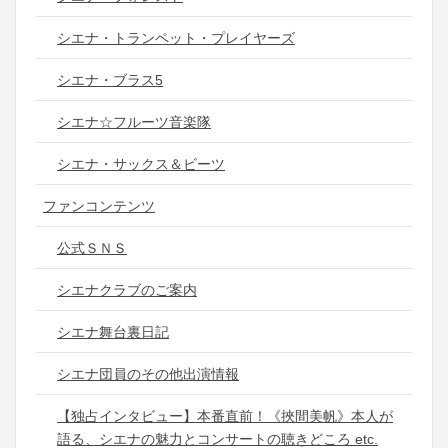
シエナ・トランペット・プレイヤーズ
シエナ・ブラス5
シエナ☆フルーツ音楽隊
シエナ・サックス＆ビーツ
ファンコンテンツ
公式ＳＮＳ
シエナクラブのご案内
シエナ舞台裏日記
シエナ団員のその他出演情報
【独占インタビュー】本番直前！《挾間美帆》本人が
語る、シエナの魅力とコンサートの聴きどころ etc.