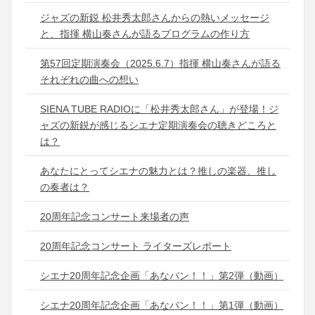
ジャズの新鋭 松井秀太郎さんからの熱いメッセージ
と、指揮 横山奏さんが語るプログラムの作り方
第57回定期演奏会（2025.6.7）指揮 横山奏さんが語る
それぞれの曲への想い
SIENA TUBE RADIOに「松井秀太郎さん」が登場！ジ
ャズの新鋭が感じるシエナ定期演奏会の聴きどころと
は？
あなたにとってシエナの魅力とは？推しの楽器、推し
の奏者は？
20周年記念コンサート来場者の声
20周年記念コンサート ライターズレポート
シエナ20周年記念企画「あなバン！！」第2弾（動画）
シエナ20周年記念企画「あなバン！！」第1弾（動画）