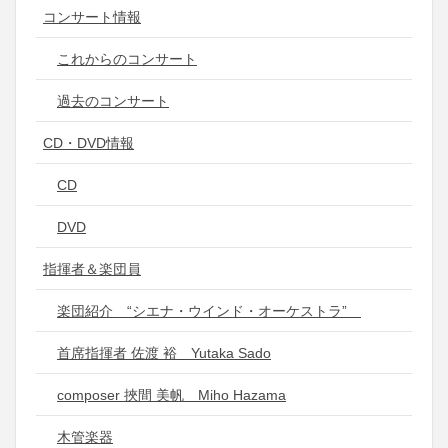
コンサート情報
これからのコンサート
過去のコンサート
CD・DVD情報
CD
DVD
指揮者＆楽団員
楽団紹介 “シエナ・ウインド・オーケストラ”
首席指揮者 佐渡 裕 Yutaka Sado
composer 挾間 美帆 Miho Hazama
木管楽器