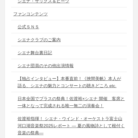
シエナ・サックス＆ビーツ
ファンコンテンツ
公式ＳＮＳ
シエナクラブのご案内
シエナ舞台裏日記
シエナ団員のその他出演情報
【独占インタビュー】本番直前！《挾間美帆》本人が
語る、シエナの魅力とコンサートの聴きどころ etc.
日本全国でブラスの祭典！佐渡裕×シエナ 開催 客席と
一体となって完成される唯一無二の演奏会！
佐渡裕指揮！ シエナ・ウインド・オーケストラ富士山
河口湖音楽祭2025レポート ― 夏の風物詩として根付く
音楽の祭典―