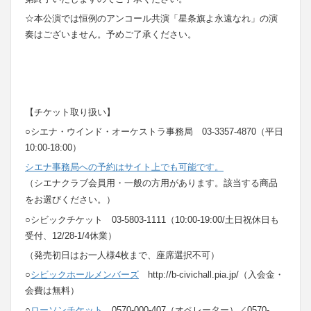
☆本公演では恒例のアンコール共演「星条旗よ永遠なれ」の演
奏はございません。予めご了承ください。
【チケット取り扱い】
○シエナ・ウインド・オーケストラ事務局 03-3357-4870（平日
10:00-18:00）
シエナ事務局への予約はサイト上でも可能です。
（シエナクラブ会員用・一般の方用があります。該当する商品
をお選びください。）
○シビックチケット 03-5803-1111（10:00-19:00/土日祝休日も
受付、12/28-1/4休業）
（発売初日はお一人様4枚まで、座席選択不可）
○
シビックホールメンバーズ
http://b-civichall.pia.jp/（入会金・
会費は無料）
○
ローソンチケット
0570-000-407（オペレーター）／0570-