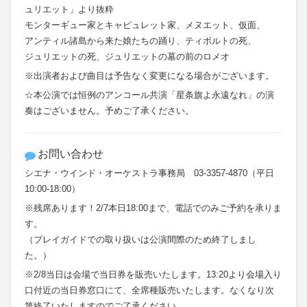
ュリエット」より抜粋
モンターギュー家とキャピュレット家、メヌエット、仮面、
アンティル諸島から来た娘たちの踊り、ティボルトの死、
ジュリエットの死、ジュリエットの墓の前のロメオ
※出演者および曲目は予告なく変更になる場合がございます。
☆本公演では恒例のアンコール共演「星条旗よ永遠なれ」の演
奏はございません。予めご了承ください。
お問い合わせ
シエナ・ウインド・オーケストラ事務局 03-3357-4870（平日
10:00-18:00）
※残席あります！2/7本日18:00まで、電話でのみご予約を承りま
す。
（プレイガイドでの取り扱いは公演間際のため終了しまし
た。）
※2/8当日は会場で当日券を販売いたします。13:20より会場入り
口付近の当日券窓口にて、全席種販売いたします。なくなり次
第終了いたしますのでご了承ください。