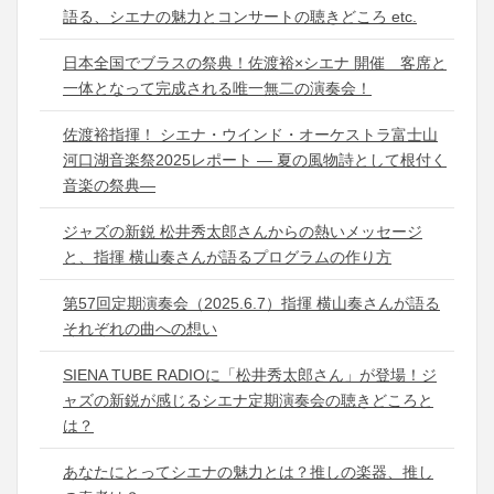
語る、シエナの魅力とコンサートの聴きどころ etc.
日本全国でブラスの祭典！佐渡裕×シエナ 開催 客席と
一体となって完成される唯一無二の演奏会！
佐渡裕指揮！ シエナ・ウインド・オーケストラ富士山
河口湖音楽祭2025レポート ― 夏の風物詩として根付く
音楽の祭典―
ジャズの新鋭 松井秀太郎さんからの熱いメッセージ
と、指揮 横山奏さんが語るプログラムの作り方
第57回定期演奏会（2025.6.7）指揮 横山奏さんが語る
それぞれの曲への想い
SIENA TUBE RADIOに「松井秀太郎さん」が登場！ジ
ャズの新鋭が感じるシエナ定期演奏会の聴きどころと
は？
あなたにとってシエナの魅力とは？推しの楽器、推し