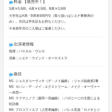
料金 【発売中！】
S席￥5,500、A席￥4,500、B席￥3,500
※学生はA席・B席各500円引（取り扱いはシエナ事務局の
み）。当日は学生証をお持ちください。
※未就学児のご入場はご遠慮ください。
出演者情報
指揮：パスカル・ヴェロ
演奏：シエナ・ウインド・オーケストラ
曲目
M1. ショスタコーヴィチ（デ・メイ編曲）：ジャズ組曲第2番
M2. ヨハン・デ・メイ：エクストリーム・メイク・オーヴァー
―休憩―
M3. ラフマニノフ（森田一浩編曲）：パガニーニの主題による
狂詩曲
M4. プロコフィエフ（上埜孝編曲）：バレエ音楽「ロメオとジ