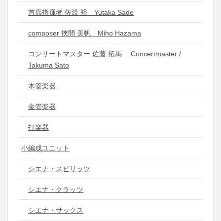
首席指揮者 佐渡 裕 Yutaka Sado
composer 挾間 美帆 Miho Hazama
コンサートマスター 佐藤 拓馬 Concertmaster /
Takuma Sato
木管楽器
金管楽器
打楽器
小編成ユニット
シエナ・スピリッツ
シエナ・クラッツ
シエナ・サックス