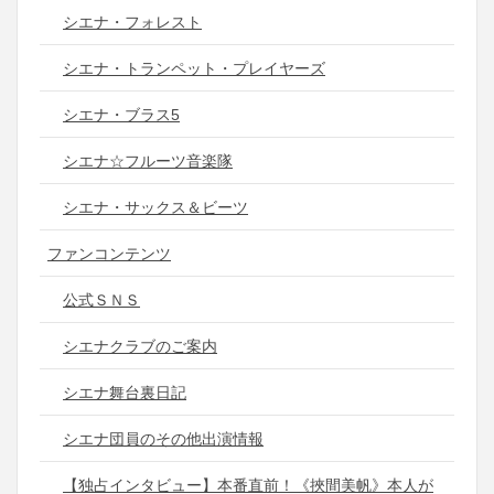
シエナ・フォレスト
シエナ・トランペット・プレイヤーズ
シエナ・ブラス5
シエナ☆フルーツ音楽隊
シエナ・サックス＆ビーツ
ファンコンテンツ
公式ＳＮＳ
シエナクラブのご案内
シエナ舞台裏日記
シエナ団員のその他出演情報
【独占インタビュー】本番直前！《挾間美帆》本人が