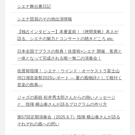
シエナ舞台裏日記
シエナ団員のその他出演情報
【独占インタビュー】本番直前！《挾間美帆》本人が
語る、シエナの魅力とコンサートの聴きどころ etc.
日本全国でブラスの祭典！佐渡裕×シエナ 開催 客席と
一体となって完成される唯一無二の演奏会！
佐渡裕指揮！ シエナ・ウインド・オーケストラ富士山
河口湖音楽祭2025レポート ― 夏の風物詩として根付く
音楽の祭典―
ジャズの新鋭 松井秀太郎さんからの熱いメッセージ
と、指揮 横山奏さんが語るプログラムの作り方
第57回定期演奏会（2025.6.7）指揮 横山奏さんが語る
それぞれの曲への想い