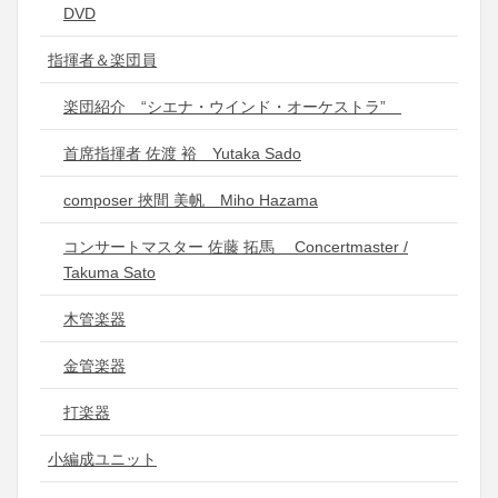
DVD
指揮者＆楽団員
楽団紹介 “シエナ・ウインド・オーケストラ”
首席指揮者 佐渡 裕 Yutaka Sado
composer 挾間 美帆 Miho Hazama
コンサートマスター 佐藤 拓馬 Concertmaster /
Takuma Sato
木管楽器
金管楽器
打楽器
小編成ユニット