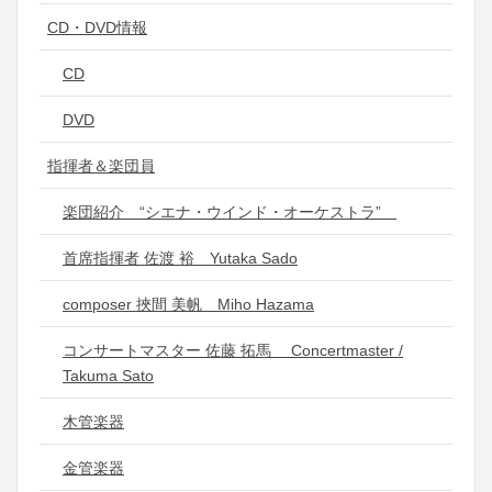
CD・DVD情報
CD
DVD
指揮者＆楽団員
楽団紹介 “シエナ・ウインド・オーケストラ”
首席指揮者 佐渡 裕 Yutaka Sado
composer 挾間 美帆 Miho Hazama
コンサートマスター 佐藤 拓馬 Concertmaster /
Takuma Sato
木管楽器
金管楽器