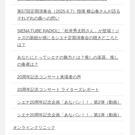
第57回定期演奏会（2025.6.7）指揮 横山奏さんが語る
それぞれの曲への想い
SIENA TUBE RADIOに「松井秀太郎さん」が登場！ジ
ャズの新鋭が感じるシエナ定期演奏会の聴きどころと
は？
あなたにとってシエナの魅力とは？推しの楽器、推し
の奏者は？
20周年記念コンサート来場者の声
20周年記念コンサート ライターズレポート
シエナ20周年記念企画「あなバン！！」第2弾（動画）
シエナ20周年記念企画「あなバン！！」第1弾（動画）
オンラインクリニック