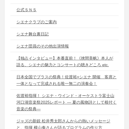
公式ＳＮＳ
シエナクラブのご案内
シエナ舞台裏日記
シエナ団員のその他出演情報
【独占インタビュー】本番直前！《挾間美帆》本人が
語る、シエナの魅力とコンサートの聴きどころ etc.
日本全国でブラスの祭典！佐渡裕×シエナ 開催 客席と
一体となって完成される唯一無二の演奏会！
佐渡裕指揮！ シエナ・ウインド・オーケストラ富士山
河口湖音楽祭2025レポート ― 夏の風物詩として根付く
音楽の祭典―
ジャズの新鋭 松井秀太郎さんからの熱いメッセージ
と、指揮 横山奏さんが語るプログラムの作り方