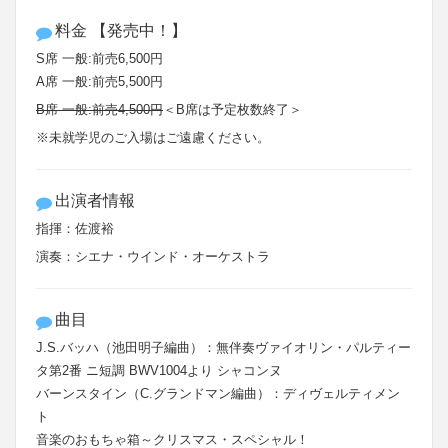
料金 【発売中！】
S席 一般:前売6,500円
A席 一般:前売5,500円
B席 一般:前売4,500円
＜B席は予定枚数終了＞
※未就学児のご入場はご遠慮ください。
出演者情報
指揮：佐渡裕
演奏：シエナ・ウインド・オーケストラ
曲目
J.S.バッハ（池田明子編曲）：無伴奏ヴァイオリン・パルティー
タ第2番 ニ短調 BWV1004より シャコンヌ
バーンスタイン（C.グランドマン編曲）：ディヴェルティメン
ト
音楽のおもちゃ箱～クリスマス・スペシャル！