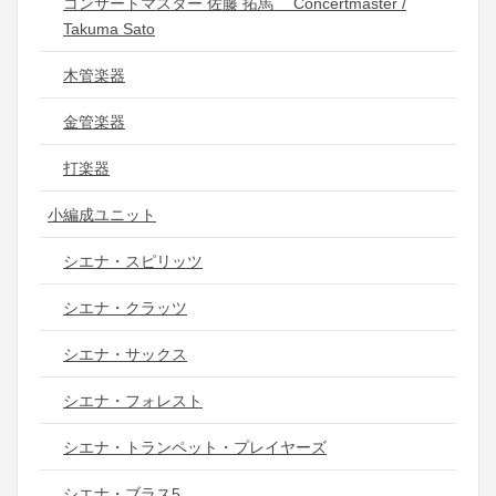
コンサートマスター 佐藤 拓馬 Concertmaster /
Takuma Sato
木管楽器
金管楽器
打楽器
小編成ユニット
シエナ・スピリッツ
シエナ・クラッツ
シエナ・サックス
シエナ・フォレスト
シエナ・トランペット・プレイヤーズ
シエナ・ブラス5