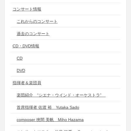
コンサート情報
これからのコンサート
過去のコンサート
CD・DVD情報
CD
DVD
指揮者＆楽団員
楽団紹介 “シエナ・ウインド・オーケストラ”
首席指揮者 佐渡 裕 Yutaka Sado
composer 挾間 美帆 Miho Hazama