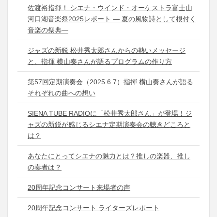
佐渡裕指揮！ シエナ・ウインド・オーケストラ富士山
河口湖音楽祭2025レポート ― 夏の風物詩として根付く
音楽の祭典―
ジャズの新鋭 松井秀太郎さんからの熱いメッセージ
と、指揮 横山奏さんが語るプログラムの作り方
第57回定期演奏会（2025.6.7）指揮 横山奏さんが語る
それぞれの曲への想い
SIENA TUBE RADIOに「松井秀太郎さん」が登場！ジ
ャズの新鋭が感じるシエナ定期演奏会の聴きどころと
は？
あなたにとってシエナの魅力とは？推しの楽器、推し
の奏者は？
20周年記念コンサート来場者の声
20周年記念コンサート ライターズレポート