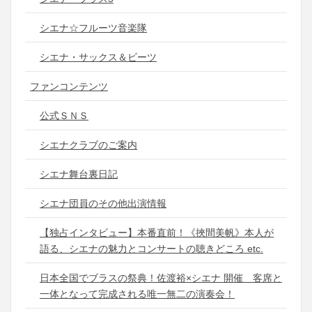
シエナ☆フルーツ音楽隊
シエナ・サックス＆ビーツ
ファンコンテンツ
公式ＳＮＳ
シエナクラブのご案内
シエナ舞台裏日記
シエナ団員のその他出演情報
【独占インタビュー】本番直前！《挾間美帆》本人が
語る、シエナの魅力とコンサートの聴きどころ etc.
日本全国でブラスの祭典！佐渡裕×シエナ 開催 客席と
一体となって完成される唯一無二の演奏会！