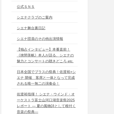
公式ＳＮＳ
シエナクラブのご案内
シエナ舞台裏日記
シエナ団員のその他出演情報
【独占インタビュー】本番直前！
《挾間美帆》本人が語る、シエナの
魅力とコンサートの聴きどころ etc.
日本全国でブラスの祭典！佐渡裕×シ
エナ 開催 客席と一体となって完成
される唯一無二の演奏会！
佐渡裕指揮！ シエナ・ウインド・オ
ーケストラ富士山河口湖音楽祭2025
レポート ― 夏の風物詩として根付く
音楽の祭典―