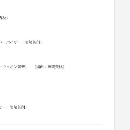
秀秋）
ーパーバイザー：岩﨑英則）
撃～ウェポン襲来） （編曲：挾間美帆）
ザー：岩﨑英則）