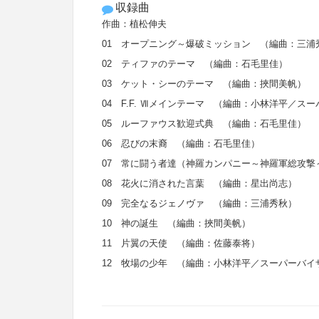
収録曲
作曲：植松伸夫
01 オープニング～爆破ミッション （編曲：三浦
02 ティファのテーマ （編曲：石毛里佳）
03 ケット・シーのテーマ （編曲：挾間美帆）
04 F.F. Ⅶメインテーマ （編曲：小林洋平／ス
05 ルーファウス歓迎式典 （編曲：石毛里佳）
06 忍びの末裔 （編曲：石毛里佳）
07 常に闘う者達（神羅カンパニー～神羅軍総攻
08 花火に消された言葉 （編曲：星出尚志）
09 完全なるジェノヴァ （編曲：三浦秀秋）
10 神の誕生 （編曲：挾間美帆）
11 片翼の天使 （編曲：佐藤泰将）
12 牧場の少年 （編曲：小林洋平／スーパーバイ