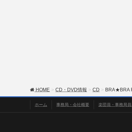
HOME
CD・DVD情報
CD
BRA★BRA FI
ホーム
事務局・会社概要
楽団員・事務局員