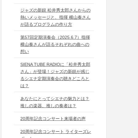
ジャズの新鋭 松井秀太郎さんからの
熱いメッセージと、指揮 横山奏さん
が語るプログラムの作り方
第57回定期演奏会（2025.6.7）指揮
横山奏さんが語るそれぞれの曲への
想い
SIENA TUBE RADIOに「松井秀太郎
さん」が登場！ジャズの新鋭が感じ
るシエナ定期演奏会の聴きどころと
は？
あなたにとってシエナの魅力とは？
推しの楽器、推しの奏者は？
20周年記念コンサート来場者の声
20周年記念コンサート ライターズレ