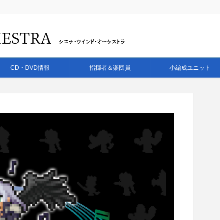
CD・DVD情報
指揮者＆楽団員
小編成ユニット