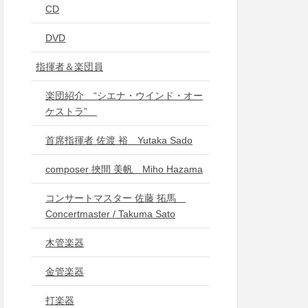
CD
DVD
指揮者＆楽団員
楽団紹介 “シエナ・ウインド・オー
ケストラ”
首席指揮者 佐渡 裕 Yutaka Sado
composer 挾間 美帆 Miho Hazama
コンサートマスター 佐藤 拓馬
Concertmaster / Takuma Sato
木管楽器
金管楽器
打楽器