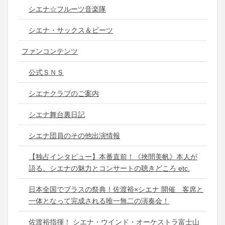
シエナ☆フルーツ音楽隊
シエナ・サックス＆ビーツ
ファンコンテンツ
公式ＳＮＳ
シエナクラブのご案内
シエナ舞台裏日記
シエナ団員のその他出演情報
【独占インタビュー】本番直前！《挾間美帆》本人が
語る、シエナの魅力とコンサートの聴きどころ etc.
日本全国でブラスの祭典！佐渡裕×シエナ 開催 客席と
一体となって完成される唯一無二の演奏会！
佐渡裕指揮！ シエナ・ウインド・オーケストラ富士山