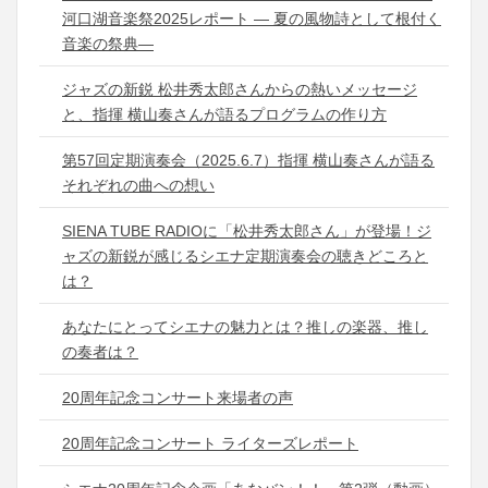
河口湖音楽祭2025レポート ― 夏の風物詩として根付く
音楽の祭典―
ジャズの新鋭 松井秀太郎さんからの熱いメッセージ
と、指揮 横山奏さんが語るプログラムの作り方
第57回定期演奏会（2025.6.7）指揮 横山奏さんが語る
それぞれの曲への想い
SIENA TUBE RADIOに「松井秀太郎さん」が登場！ジ
ャズの新鋭が感じるシエナ定期演奏会の聴きどころと
は？
あなたにとってシエナの魅力とは？推しの楽器、推し
の奏者は？
20周年記念コンサート来場者の声
20周年記念コンサート ライターズレポート