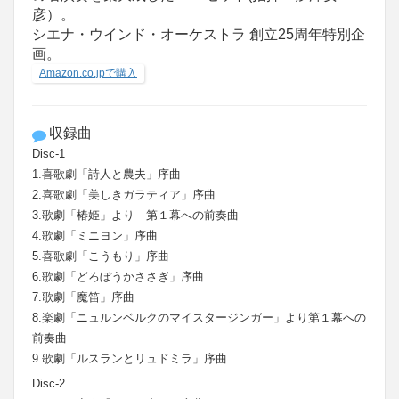
彦）。
シエナ・ウインド・オーケストラ 創立25周年特別企
画。
Amazon.co.jpで購入
収録曲
Disc-1
1.喜歌劇「詩人と農夫」序曲
2.喜歌劇「美しきガラティア」序曲
3.歌劇「椿姫」より 第１幕への前奏曲
4.歌劇「ミニヨン」序曲
5.喜歌劇「こうもり」序曲
6.歌劇「どろぼうかささぎ」序曲
7.歌劇「魔笛」序曲
8.楽劇「ニュルンベルクのマイスタージンガー」より第１幕への
前奏曲
9.歌劇「ルスランとリュドミラ」序曲
Disc-2