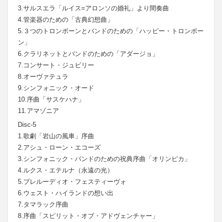
3.サルスエラ「ルイス=アロンソの婚礼」より間奏曲
4.管楽器のための「古典幻想曲」
5.３つのトロンボーンとバンドのための「ハッピー・トロンボー
ン」
6.クラリネットとバンドのための「アダージョ」
7.コンサート・ジュビリー
8.オーヴァテュラ
9.シンフォニック・オード
10.序曲「サスケハナ」
11.アマゾニア
Disc-5
1.歌劇「岩山の風車」序曲
2.アシュ・ローン・エコーズ
3.シンフォニック・バンドのための祝典序曲「オリンピカ」
4.ルクス・エテルナ（永遠の光）
5.プレルーディオ・フェスティーヴォ
6.ウェスト・ハイランドの想い出
7.タマラック序曲
8.序曲「スピリット・オブ・アドヴェンチャー」