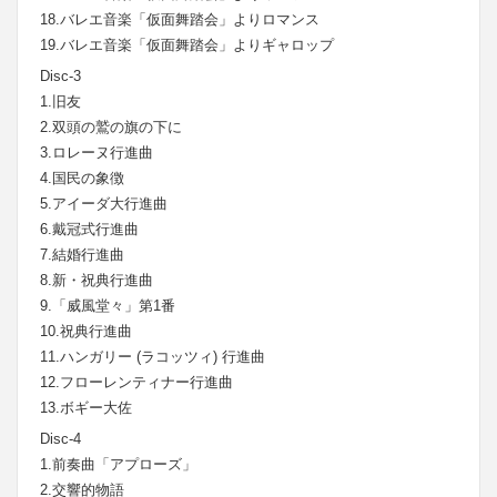
18.バレエ音楽「仮面舞踏会」よりロマンス
19.バレエ音楽「仮面舞踏会」よりギャロップ
Disc-3
1.旧友
2.双頭の鷲の旗の下に
3.ロレーヌ行進曲
4.国民の象徴
5.アイーダ大行進曲
6.戴冠式行進曲
7.結婚行進曲
8.新・祝典行進曲
9.「威風堂々」第1番
10.祝典行進曲
11.ハンガリー (ラコッツィ) 行進曲
12.フローレンティナー行進曲
13.ボギー大佐
Disc-4
1.前奏曲「アプローズ」
2.交響的物語